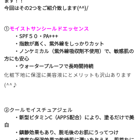
ます！！
今回はその2つをご紹介致します(^^)/
①
モイストサンシールドエッセンス
・SPF５０・PA+++
・指数が高く、紫外線をしっかりカット
・ノンケミカル（紫外線吸収剤不使用）で、敏感肌の
方にも安心
・ウォータープルーフで長時間持続
化粧下地に保湿に美容液にとメリットも沢山あります
(^^♪
②クールモイスチュアジェル
・新型ビタミンC（APPS配合）により、塗るだけで美
白
・鎮静効果もあり、脱毛後のお肌にうってつけ
・適度な保湿効果で乾燥肌に潤いを与える、肌荒れに