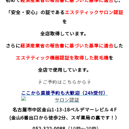
初めて
経済産業省の報告書に基づいた基準に適合
し、
「安全・安心」の証である
エステティックサロン認証
を
全店取得しています。
さらに
経済産業省の報告書に基づいた基準に適合
した
エステティック機器認証を取得した脱毛機
を
全店で使用しています。
☟ご予約はこちらから☟
ここから直接予約
も大歓迎（24h受付）
名古屋市中区金山1-13-18
ベルデマーレビル４F
(金山6番出口から徒歩2分、スギ薬局の裏です！）
052-322-0088
（10時～20時）