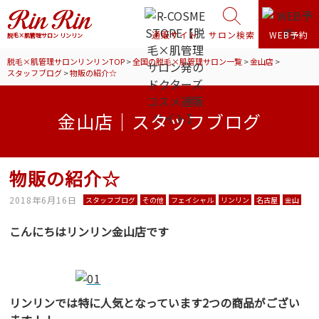
通販サイト
サロン検索
WEB予約
脱毛×肌管理サロン リンリン
脱毛×肌管理サロンリンリンTOP
>
全国の脱毛×肌管理サロン一覧
>
金山店
>
スタッフブログ
>
物販の紹介☆
金山店｜スタッフブログ
物販の紹介☆
2018年6月16日
スタッフブログ
その他
フェイシャル
リンリン
名古屋
金山
こんにちはリンリン金山店です
リンリンでは特に人気となっています2つの商品がござい