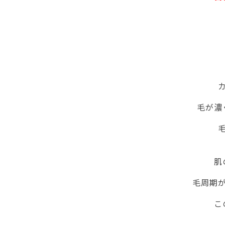
毛が濃
肌
毛周期が
こ