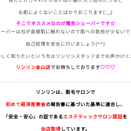
お肌によくないことばかりおこります(:_;)
そこでオススメなのが電気シェーバーです☆
ェーバーは刃が直接肌に触れないので肌への負担が少ないで
自己処理を安全に行いましょう(^^)
詳しく知りたいという方はリンリンスタッフまでお声かけく
リンリン金山店
でお待ちしております
♡♡♡
リンリンは、脱毛サロンで
初めて経済産業省
の報告書に基づいた基準に適合し、
「安全・安心」の証である
エステティックサロン認証
を
全店取得
しています。