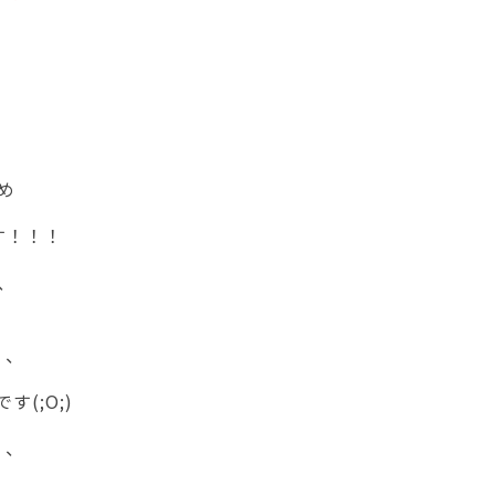
め
す！！！
、
、、
(;O;)
、、