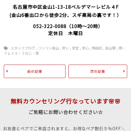
名古屋市中区金山1-13-18
ベルデマーレビル４F
(金山6番出口から徒歩2分、スギ薬局の裏です！）
052-322-0088
（10時～20時）
定休日 木曜日
スタッフブログ
,
リンリン金山
,
安い
,
安全
,
安心
,
熱田区
,
金山駅
,
顔・
フェイス・うなじ・首
前の記事
次の記事
無料カウンセリング行なっています🌸🌸
ご気軽にお問い合わせください☆
お友達とペアでご来店されますと、お得なペア割引５％OFF＼