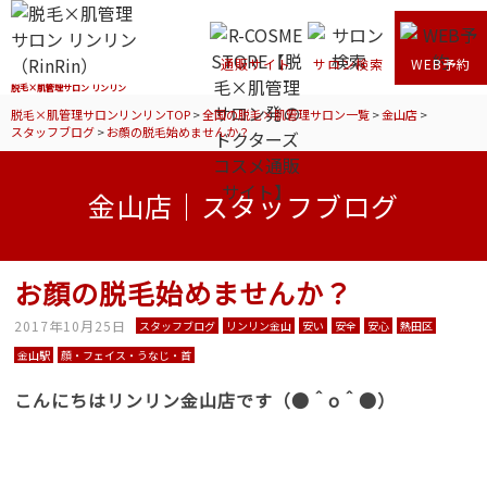
通販サイト
サロン検索
WEB予約
脱毛×肌管理サロン リンリン
脱毛×肌管理サロンリンリンTOP
>
全国の脱毛×肌管理サロン一覧
>
金山店
>
スタッフブログ
>
お顔の脱毛始めませんか？
金山店｜スタッフブログ
お顔の脱毛始めませんか？
2017年10月25日
スタッフブログ
リンリン金山
安い
安全
安心
熱田区
金山駅
顔・フェイス・うなじ・首
こんにちはリンリン金山店です（●＾o＾●）