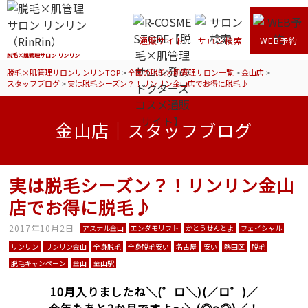
通販サイト
サロン検索
WEB予約
脱毛×肌管理サロン リンリン
脱毛×肌管理サロンリンリンTOP
>
全国の脱毛×肌管理サロン一覧
>
金山店
>
スタッフブログ
>
実は脱毛シーズン？！リンリン金山店でお得に脱毛♪
金山店｜スタッフブログ
実は脱毛シーズン？！リンリン金山
店でお得に脱毛♪
2017年10月2日
アスナル金山
エンダモリフト
かとうせんとよ
フェイシャル
リンリン
リンリン金山
全身脱毛
全身脱毛安い
名古屋
安い
熱田区
脱毛
脱毛キャンペーン
金山
金山駅
10月入りましたね＼(゜ロ＼)(／ロ゜)／