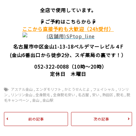
全店で使用しています。
☟ご予約はこちらから☟
ここから直接予約
も大歓迎（24h受付）
名古屋市中区金山1-13-18
ベルデマーレビル４F
(金山6番出口から徒歩2分、スギ薬局の裏です！）
052-322-0088
（10時～20時）
定休日 木曜日
アスナル金山
,
エンダモリフト
,
かとうせんとよ
,
フェイシャル
,
リンリ
ン
,
リンリン金山
,
全身脱毛
,
全身脱毛安い
,
名古屋
,
安い
,
熱田区
,
脱毛
,
脱
毛キャンペーン
,
金山
,
金山駅
前の記事
次の記事