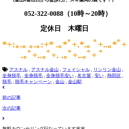
052-322-0088
（10時～20時）
定休日 木曜日
*+:｡.｡ ｡.｡:+* .｡*ﾟ+.*.｡ ﾟ+..｡*ﾟ+
.｡ﾟ+..｡ﾟ+. .｡ﾟ+..｡ﾟ+ ゜
アスナル
,
アスナル金山
,
フェイシャル
,
リンリン金山
,
全身脱毛
,
全身脱毛
,
全身脱毛安い
,
名古屋
,
安い
,
熱田区
,
脱毛
,
脱毛キャンペーン
,
金山
,
金山駅
前の記事
次の記事
無料カウンセリング行なっています🌸🌸