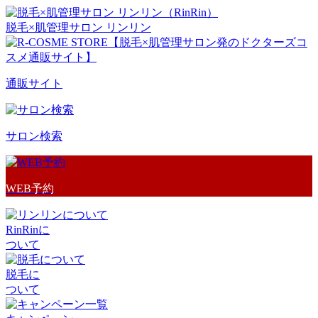
脱毛×肌管理サロン リンリン
通販サイト
サロン検索
WEB予約
RinRinに
ついて
脱毛に
ついて