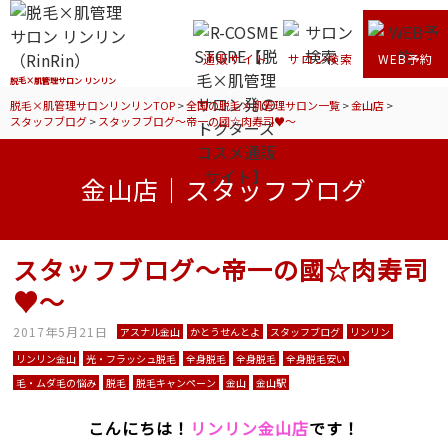
通販サイト
サロン検索
WEB予約
脱毛×肌管理サロン リンリン
脱毛×肌管理サロンリンリンTOP
>
全国の脱毛×肌管理サロン一覧
>
金山店
>
スタッフブログ
>
スタッフブログ～帝一の國☆肉寿司♥～
金山店｜スタッフブログ
スタッフブログ～帝一の國☆肉寿司
♥～
2017年5月21日
アスナル金山
かとうせんとよ
スタッフブログ
リンリン
リンリン金山
光・フラッシュ脱毛
全身脱毛
全身脱毛
全身脱毛安い
毛・ムダ毛の悩み
脱毛
脱毛キャンペーン
金山
金山駅
こんにちは！
リンリン金山店
です！