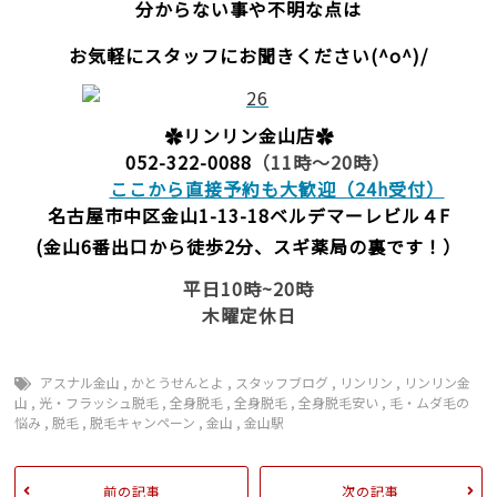
分からない事や不明な点は
お気軽にスタッフにお聞きください(^o^)/
✿リンリン金山店✿
052-322-0088
（11時～20時）
ここから直接予約も大歓迎（24h受付）
名古屋市中区金山1-13-18
ベルデマーレビル４F
(金山6番出口から徒歩2分、スギ薬局の裏です！）
平日10時~20時
木曜定休日
アスナル金山
,
かとうせんとよ
,
スタッフブログ
,
リンリン
,
リンリン金
山
,
光・フラッシュ脱毛
,
全身脱毛
,
全身脱毛
,
全身脱毛安い
,
毛・ムダ毛の
悩み
,
脱毛
,
脱毛キャンペーン
,
金山
,
金山駅
前の記事
次の記事