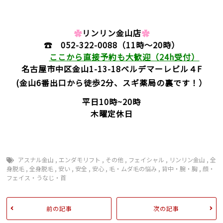
✿
リンリン金山店
✿
☎
052-322-0088
（11時～20時）
ここから直接予約も大歓迎（24h受付）
名古屋市中区金山1-13-18
ベルデマーレビル４F
(金山6番出口から徒歩2分、スギ薬局の裏です！）
平日10時~20時
木曜定休日
アスナル金山
,
エンダモリフト
,
その他
,
フェイシャル
,
リンリン金山
,
全
身脱毛
,
全身脱毛
,
安い
,
安全
,
安心
,
毛・ムダ毛の悩み
,
背中・腕・胸
,
顔・
フェイス・うなじ・首
前の記事
次の記事