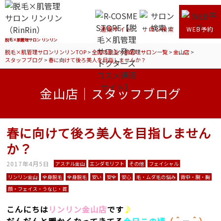
通販サイト
サロン検索
WEB予約
脱毛×肌管理サロン リンリン
脱毛×肌管理サロンリンリンTOP
>
全国の脱毛×肌管理サロン一覧
>
金山店
>
スタッフブログ
>
春に向けて後ろ美人を目指しませんか？
金山店｜スタッフブログ
春に向けて後ろ美人を目指しません
か？
2017年4月5日
アスナル金山
エンダモリフト
その他
フェイシャル
リンリン金山
全身脱毛
全身脱毛
安い
安全
安心
毛・ムダ毛の悩み
背中・腕・胸
顔・フェイス・うなじ・首
こんにちは
リンリン金山店
です
♪