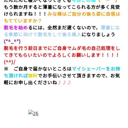
だんだんと暖かくなってきてる
今日この頃
（＾－＾）
もう数か月すると薄着になってこられる方が多く見受
けられますね！！！
みな様はご自分の後ろ姿に自信は
もてていますか？
脱毛を始め
るには、全然まだ遅くないので、
薄着にな
る季節に向けて脱毛をして後ろ美人
になりましょう
(*^_^*)
脱毛を行う前日までにご自身でムダ毛の自己処理をし
てきてもらいたいのでよろしくお願いします！！！！
(^^)/
※ ご自身で届かないところは
マイシェーバーをお持
ち頂ければ
無料
でお手伝いさせて頂きますので、お気
軽にお申し出くださいね
♪♪♪