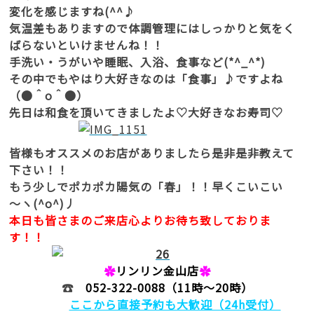
変化を感じますね(^^♪
気温差もありますので体調管理にはしっかりと気をく
ばらないといけませんね！！
手洗い・うがいや睡眠、入浴、食事など(*^_^*)
その中でもやはり大好きなのは「食事」♪ですよね
（●＾o＾●）
先日は和食を頂いてきましたよ♡大好きなお寿司♡
皆様もオススメのお店がありましたら是非是非教えて
下さい！！
もう少しでポカポカ陽気の「春」！！早くこいこい
～ヽ(^o^)丿
本日も皆さまのご来店心よりお待ち致しておりま
す！！
✿
リンリン金山店
✿
☎
052-322-0088
（11時～20時）
ここから直接予約も大歓迎（24h受付）