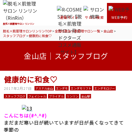
通販サイト
サロン検索
WEB予約
脱毛×肌管理サロン リンリン
脱毛×肌管理サロンリンリンTOP
>
全国の脱毛×肌管理サロン一覧
>
金山店
>
スタッフブログ
>
健康的に和食♡
金山店｜スタッフブログ
健康的に和食♡
2017年2月27日
アスナル金山
エンダモ
エンダモリフト
エンダモロジー
スタッフブログ
フェイシャル
ブライダル
リンリン
金山駅
こんにちは(#^.^#)
まだまだ寒い日が続いていますが日が長くなってきて
季節の