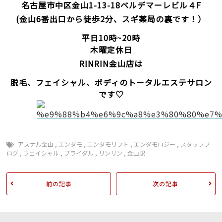
名古屋市中区金山1-13-18
ベルデマーレビル４F
(金山6番出口から徒歩2分、スギ薬局の裏です！）
平日10時~20時
木曜定休日
RINRIN金山店は
脱毛、フェイシャル、ボディのトータルエステサロン
です♡
アスナル金山
,
エンダモ
,
エンダモリフト
,
エンダモロジー
,
スタッフブ
ログ
,
フェイシャル
,
ブライダル
,
リンリン
,
金山駅
前の記事
次の記事