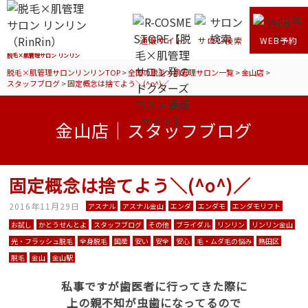
通販サイト
サロン検索
WEB予約
脱毛×肌管理サロン リンリン
脱毛×肌管理サロンリンリンTOP
>
全国の脱毛×肌管理サロン一覧
>
金山店
>
スタッフブログ
>
固定概念は捨てよう＼(^o^)／
金山店｜スタッフブログ
固定概念は捨てよう＼(^o^)／
2016年11月29日
アスナル
アスナル金山
エンダ
エンダモ
エンダモリフト
お試し
かとうせんとよ
スタッフブログ
その他
ブライダル
リンリン
リンリン金山
光・フラッシュ脱毛
全身脱毛
国産
安い
安全
安心
毛・ムダ毛の悩み
熱田区
脱毛
金山
金山駅
私事ですが歯医者に行ってきた際に
上の親不知が虫歯になってるので