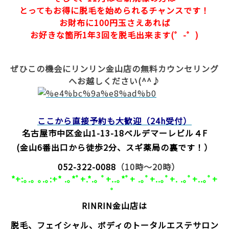
とってもお得に脱毛を
始められるチャンスです！
お財布に100円玉さえあれば
お好きな箇所1年3回を脱毛出来ます(゜-゜)
ぜひこの機会にリンリン金山店の無料カウンセリング
へお越しください(^^♪
ここから直接予約も大歓迎（24h受付）
名古屋市中区金山1-13-18
ベルデマーレビル４F
(金山6番出口から徒歩2分、スギ薬局の裏です！）
052-322-0088
（10時～20時）
*+:｡.｡ ｡.｡:+* .｡*ﾟ+.*.｡ ﾟ+..｡*ﾟ+ .｡ﾟ+..｡ﾟ+. .｡ﾟ+..｡ﾟ+
゜
RINRIN金山店は
脱毛、フェイシャル、ボディのトータルエステサロン