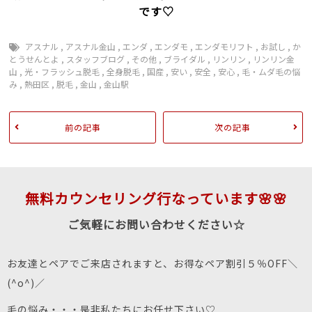
です♡
アスナル
,
アスナル金山
,
エンダ
,
エンダモ
,
エンダモリフト
,
お試し
,
か
とうせんとよ
,
スタッフブログ
,
その他
,
ブライダル
,
リンリン
,
リンリン金
山
,
光・フラッシュ脱毛
,
全身脱毛
,
国産
,
安い
,
安全
,
安心
,
毛・ムダ毛の悩
み
,
熱田区
,
脱毛
,
金山
,
金山駅
前の記事
次の記事
無料カウンセリング行なっています🌸🌸
ご気軽にお問い合わせください☆
お友達とペアでご来店されますと、お得なペア割引５％OFF＼
(^o^)／
毛の悩み・・・是非私たちにお任せ下さい♡