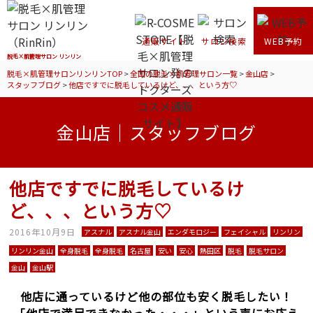
通販サイト
サロン検索
WEB予約
脱毛×肌管理サロン リンリン
脱毛×肌管理サロンリンリンTOP
>
全国の脱毛×肌管理サロン一覧
>
金山店
>
スタッフブログ
>
他店ですでに脱毛しているけど、、、という方♡
金山店｜スタッフブログ
他店ですでに脱毛しているけ
ど、、、という方♡
2016年10月9日
アスナル
アスナル金山
エンダモロジー
フェイシャル
リンリン
リンリン金山
全身脱毛
全身脱毛
名古屋
安い
安心
熱田区
脱毛
脱毛サロン
金山
金山駅
他店に通っているけど他の部位も安く脱毛したい！