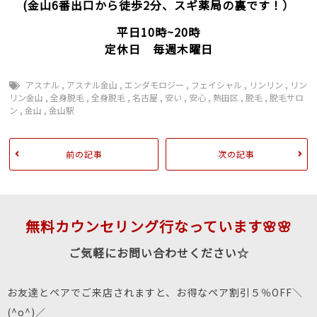
(金山6番出口から徒歩2分、スギ薬局の裏です！）
平日10時~20時
定休日 毎週木曜日
アスナル
,
アスナル金山
,
エンダモロジー
,
フェイシャル
,
リンリン
,
リン
リン金山
,
全身脱毛
,
全身脱毛
,
名古屋
,
安い
,
安心
,
熱田区
,
脱毛
,
脱毛サロ
ン
,
金山
,
金山駅
前の記事
次の記事
無料カウンセリング行なっています🌸🌸
ご気軽にお問い合わせください☆
お友達とペアでご来店されますと、お得なペア割引５％OFF＼
(^o^)／