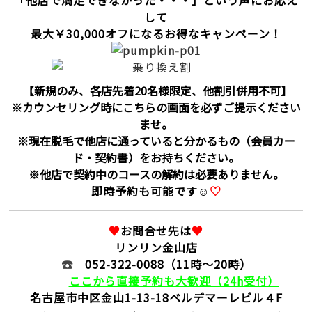
「
他店で満足できなかった・・・」という声にお応え
して
最大￥30,000オフになるお得なキャンペーン！
【新規のみ、各店先着20名様限定、他割引併用不可】
※カウンセリング時にこちらの画面を必ずご提示ください
ませ。
※現在脱毛で他店に通っていると分かるもの（会員カー
ド・契約書）をお持ちください。
※他店で契約中のコースの解約は必要ありません。
即時予約も可能です☺
♡
♥
お問合せ先は
♥
リンリン金山店
☎
052-322-0088
（11時～20時）
ここから直接予約も大歓迎（24h受付）
名古屋市中区金山1-13-18
ベルデマーレビル４F