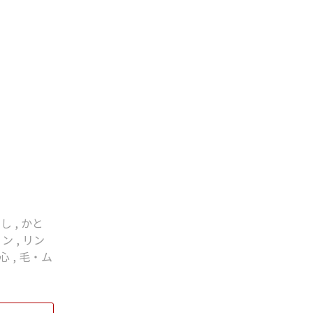
試し
,
かと
リン
,
リン
心
,
毛・ム