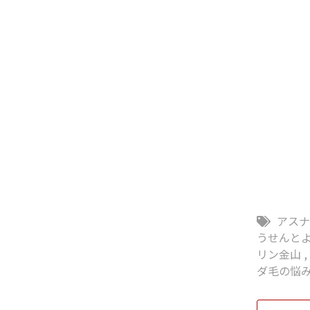
アス
うせんと
リン金山
ダ毛の悩