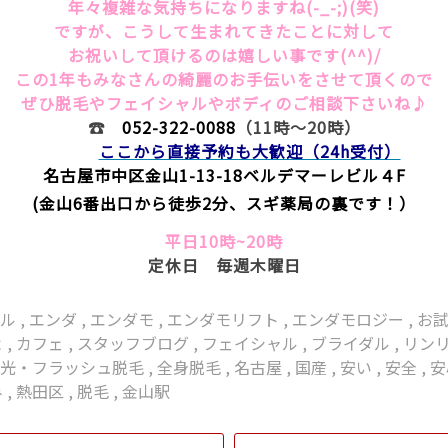
年々複雑な気持ちになりますね(-_-;)(笑)
ですが、こうして生まれてきたことに対して
お祝いして頂けるのは嬉しい事です(^^)/
この1年もみなさんの綺麗のお手伝いをさせて頂くので
ぜひ脱毛やフェイシャルやボディのご相談下さいね♪
☎
052-322-0088
（11時～20時）
ここから直接予約も大歓迎（24h受付）
名古屋市中区金山1-13-18
ベルデマーレビル４F
(金山6番出口から徒歩2分、スギ薬局の裏です！）
平日10時~20時
定休日 毎週木曜日
ナル
,
エンダ
,
エンダモ
,
エンダモリフト
,
エンダモロジー
,
お
よ
,
カフェ
,
スタッフブログ
,
フェイシャル
,
ブライダル
,
リン
,
光・フラッシュ脱毛
,
全身脱毛
,
名古屋
,
国産
,
安い
,
安全
,
安
み
,
熱田区
,
脱毛
,
金山駅