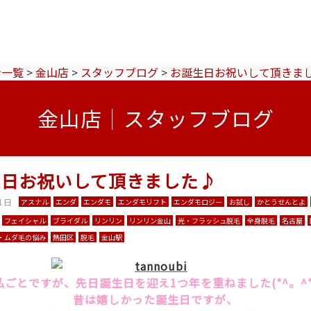
ン一覧
>
金山店
>
スタッフブログ
>
お誕生日お祝いして頂きま
金山店｜スタッフブログ
生日お祝いして頂きました♪
1日
アスナル
エンダ
エンダモ
エンダモリフト
エンダモロジー
お試し
かとうせんとよ
フェイシャル
ブライダル
リンリン
リンリン金山
光・フラッシュ脱毛
全身脱毛
名古屋
・ムダ毛の悩み
熱田区
脱毛
金山駅
私ごとですが、先日誕生日を迎え1つ年を重ねました(*^。^*
昔は嬉しかった誕生日ですが、