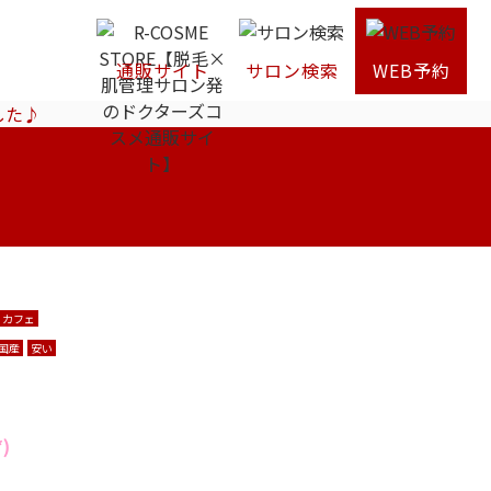
通販サイト
サロン検索
WEB予約
した♪
カフェ
国産
安い
)