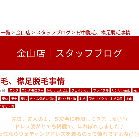
ン一覧
>
金山店
>
スタッフブログ
>
背中脱毛、襟足脱毛事情
金山店｜スタッフブログ
脱毛、襟足脱毛事情
5日
エンダ
エンダモロジー
かとうせんとよ
フェイシャル
ブライダル
リンリン金山
光
安い
安全
安心
毛・ムダ毛の悩み
背中・腕・胸
脱毛
脱毛サイクル・脱毛効果
金山
うなじ・首
先日、友人の１．５次会に参加してきました(^^)
ドレス姿がとても綺麗で、ほれぼれしました♪
女性ならウェディングドレスを着るのって憧れですよね(^^)