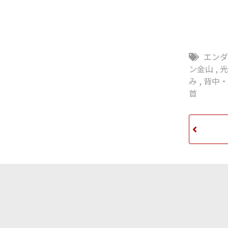
エン
ン金山
,
み
,
背中
首