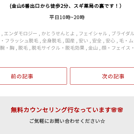
(金山6番出口から徒歩2分、スギ薬局の裏です！）
平日10時~20時
ダ
,
エンダモロジー
,
かとうせんとよ
,
フェイシャル
,
ブライダ
光・フラッシュ脱毛
,
全身脱毛
,
国産
,
安い
,
安全
,
安心
,
毛・ム
・腕・胸
,
脱毛
,
脱毛サイクル・脱毛効果
,
金山
,
顔・フェイス
前の記事
次の記事
無料カウンセリング行なっています🌸🌸
ご気軽にお問い合わせください☆