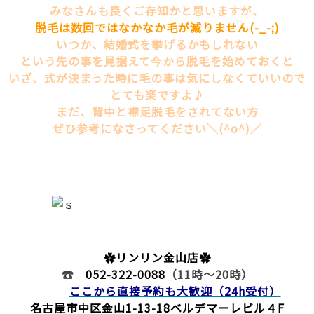
みなさんも良くご存知かと思いますが、
脱毛は数回ではなかなか毛が減りません(-_-;)
いつか、結婚式を挙げるかもしれない
という先の事を見据えて今から脱毛を始めておくと
いざ、式が決まった時に毛の事は気にしなくていいので
とても楽ですよ♪
まだ、背中と襟足脱毛をされてない方
ぜひ参考になさってください＼(^o^)／
✿リンリン金山店✿
☎
052-322-0088
（11時～20時）
ここから直接予約も大歓迎（24h受付）
名古屋市中区金山1-13-18
ベルデマーレビル４F