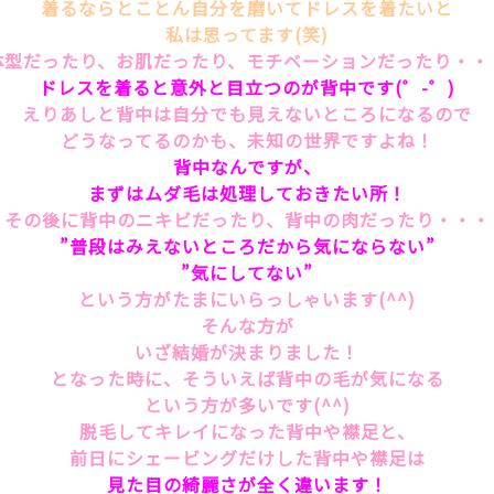
着るならとことん自分を磨いてドレスを着たいと
私は思ってます(笑)
体型だったり、お肌だったり、モチベーションだったり・・
ドレスを着ると意外と目立つのが背中です(゜-゜)
えりあしと背中は自分でも見えないところになるので
どうなってるのかも、未知の世界ですよね！
背中なんですが、
まずはムダ毛は処理しておきたい所！
その後に背中のニキビだったり、背中の肉だったり・・・
”普段はみえないところだから気にならない”
”気にしてない”
という方がたまにいらっしゃいます(^^)
そんな方が
いざ結婚が決まりました！
となった時に、そういえば背中の毛が気になる
という方が多いです(^^)
脱毛してキレイになった背中や襟足と、
前日にシェービングだけした背中や襟足は
見た目の綺麗さが全く違います！