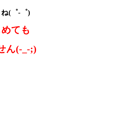
(゜-゜)
じめても
-_-;)
！