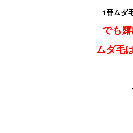
1番ムダ
でも露
ムダ毛は