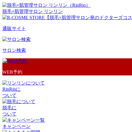
脱毛×肌管理サロン リンリン
通販サイト
サロン検索
WEB予約
RinRinに
ついて
脱毛に
ついて
キャンペーン