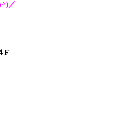
^)／
４F