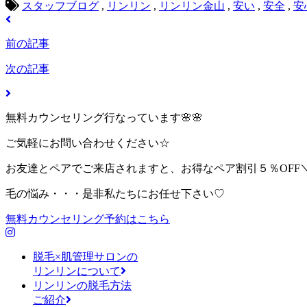
スタッフブログ
,
リンリン
,
リンリン金山
,
安い
,
安全
,
安
前の記事
次の記事
無料カウンセリング行なっています🌸🌸
ご気軽にお問い合わせください☆
お友達とペアでご来店されますと、お得なペア割引５％OFF＼(^
毛の悩み・・・是非私たちにお任せ下さい♡
無料カウンセリング予約はこちら
脱毛×肌管理サロンの
リンリンについて
リンリンの脱毛方法
ご紹介