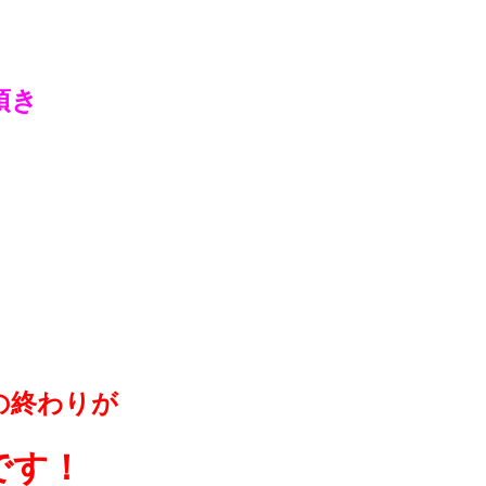
頂き
の終わりが
です！