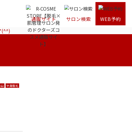
通販サイト
サロン検索
WEB予約
^^)
金山
全身脱毛