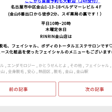
ここから直接予約も大歓迎（24h受付）
名古屋市中区金山1-13-18
ベルデマーレビル４F
(金山6番出口から徒歩2分、スギ薬局の裏です！）
平日10時~20時
木曜定休日
RINRIN金山店は
脱毛、フェイシャル、ボディのトータルエステサロンです
ェース化粧品を使ったフェイシャルのメニューもございます(^
ナル
,
エンダモロジー
,
かとうせんとよ
,
その他
,
フェイシャル
金山
,
全身脱毛
,
安心
,
熱田区
,
脱毛
,
金山
,
金山駅
前の記事
次の記事