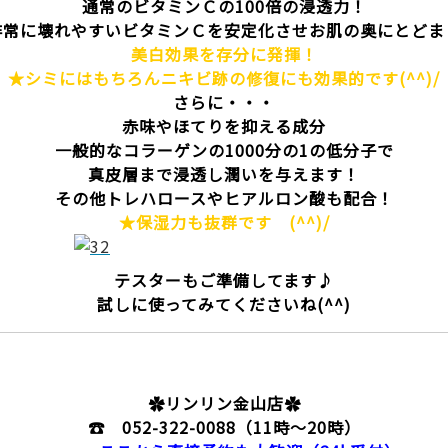
通常のビタミンＣの100倍の浸透力！
非常に壊れやすいビタミンＣを安定化させお肌の奥にとどま
美白効果を存分に発揮！
★シミにはもちろんニキビ跡の修復にも効果的です(^^)/
さらに・・・
赤味やほてりを抑える成分
一般的なコラーゲンの1000分の1の低分子で
真皮層まで浸透し潤いを与えます！
その他トレハロースやヒアルロン酸も配合！
★保湿力も抜群です (^^)/
テスターもご準備してます♪
試しに使ってみてくださいね(^^)
✿リンリン金山店✿
☎
052-322-0088
（11時～20時）