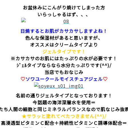
お盆休みにこんがり焼けてしまった方
いらっしゃるはず、、、
日焼するとお肌がカサカサしますよね！
色んな保湿材があると思いますが、
オススメはクリームタイプより
ジェルタイプです！
※カサカサのお肌にはたっぷりの水が必要です！
ｼﾞｪﾙタイプならなら水分たっぷりです(^^)/
当店でもおなじみ
♡
ソワユークールモイスチュアジェル
♡
名前の通りジェルタイプとなっております！
今話題の海洋深層水を使用＝
たち人間の細胞と同じミネラルバランスなので肌なじみ抜
★サラッと塗れてべたつきません(^^)/
高浸透型ビタミンＣ配合＋持続性ビタミンＣ誘導体配合＝