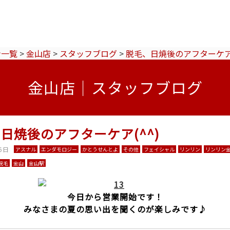
ン一覧
>
金山店
>
スタッフブログ
>
脱毛、日焼後のアフターケア(
金山店｜スタッフブログ
日焼後のアフターケア(^^)
6日
アスナル
エンダモロジー
かとうせんとよ
その他
フェイシャル
リンリン
リンリン
脱毛
金山
金山駅
今日から営業開始です！
みなさまの夏の思い出を聞くのが楽しみです♪