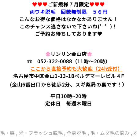
♥♥♥
ご新規様７月限定
♥♥♥
両ワキ脱毛 回数無制限 ５６円
こんなお得な価格はなかなかありません！
このチャンス逃さないで下さいね(゜゜)！
ご予約お待ちしております♥
✿
リンリン
金山店
✿
☎
052-322-0088
（11時～20時）
ここから直接予約も大歓迎（24h受付）
名古屋市中区金山1-13-18
ベルデマーレビル４F
(金山6番出口から徒歩2分、スギ薬局の裏です！）
平日10時~20時
定休日 毎週木曜日
脱毛・脇
,
光・フラッシュ脱毛
,
全身脱毛
,
毛・ムダ毛の悩み
,