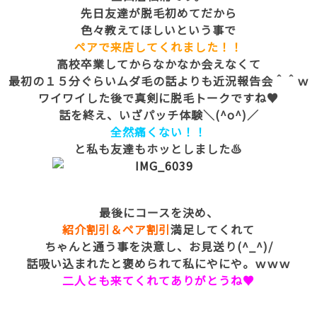
先日友達が脱毛初めてだから
色々教えてほしいという事で
ペアで来店してくれました！！
高校卒業してからなかなか会えなくて
最初の１５分ぐらいムダ毛の話よりも近況報告会＾＾ｗ
ワイワイした後で真剣に脱毛トークですね♥
話を終え、いざパッチ体験＼(^o^)／
全然痛くない！！
と私も友達もホッとしました♨
最後にコースを決め、
紹介割引＆ペア割引
満足してくれて
ちゃんと通う事を決意し、お見送り(^_^)/
話吸い込まれたと褒められて私にやにや。ｗｗｗ
二人とも来てくれてありがとうね♥