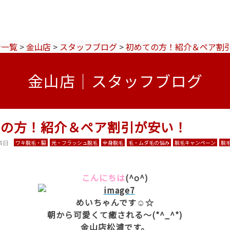
ン一覧
>
金山店
>
スタッフブログ
>
初めての方！紹介＆ペア割
金山店｜スタッフブログ
ての方！紹介＆ペア割引が安い！
4日
ワキ脱毛・脇
光・フラッシュ脱毛
全身脱毛
毛・ムダ毛の悩み
脱毛キャンペーン
脱
こんにちは
(^o^)
めいちゃんです☺☆
朝から可愛くて癒される～(*^_^*)
金山店松浦です。