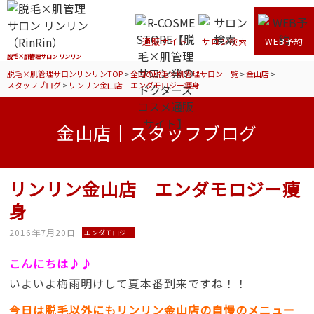
通販サイト
サロン検索
WEB予約
脱毛×肌管理サロン リンリン
脱毛×肌管理サロンリンリンTOP
>
全国の脱毛×肌管理サロン一覧
>
金山店
>
スタッフブログ
>
リンリン金山店 エンダモロジー痩身
金山店｜スタッフブログ
リンリン金山店 エンダモロジー痩
身
2016年7月20日
エンダモロジー
こんにちは♪♪
いよいよ梅雨明けして夏本番到来ですね！！
今日は脱毛以外にもリンリン金山店の自慢のメニュー