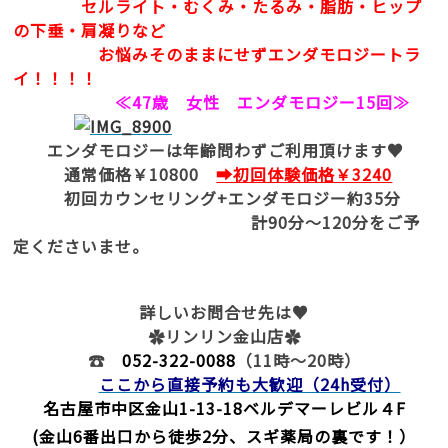
セルライト・むくみ・たるみ・脂肪・ヒップ
の下垂・肩凝りなど
お悩みそのままにせずエンダモロジートラ
イ！！！！
≪47歳 女性 エンダモロジー15回≫
エンダモロジーは年齢問わずご利用頂けます♥
通常価格￥10800
➡初回体験価格￥3240
初回カウンセリング+エンダモロジー約35分
計90分～120分をご予
定くださいませ。
詳しいお問合せ先は♥
✿リンリン金山店✿
☎
052-322-0088
（11時～20時）
ここから直接予約も大歓迎（24h受付）
名古屋市中区金山1-13-18
ベルデマーレビル４F
(金山6番出口から徒歩2分、スギ薬局の裏です！）