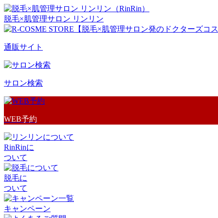
脱毛×肌管理サロン リンリン
通販サイト
サロン検索
WEB予約
RinRinに
ついて
脱毛に
ついて
キャンペーン