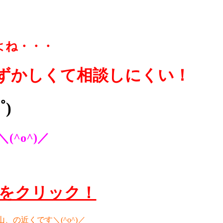
よね・・・
ずかしくて相談しにくい！
)
^o^)／
らをクリック！
の近くです＼(^o^)／