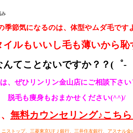
悩み
の季節気になるのは、体型やムダ毛です
タイルもいいし毛も薄いから恥
なんてことないですか？？(゜-゜
は、ぜひリンリン金山店にご相談下さい＼(
脱毛も痩身もおまかせください(^^)/
に、
無料カウンセリング♪こち
ニストップ、三菱東京UFＪ銀行、三井住友銀行、アスナル金山、