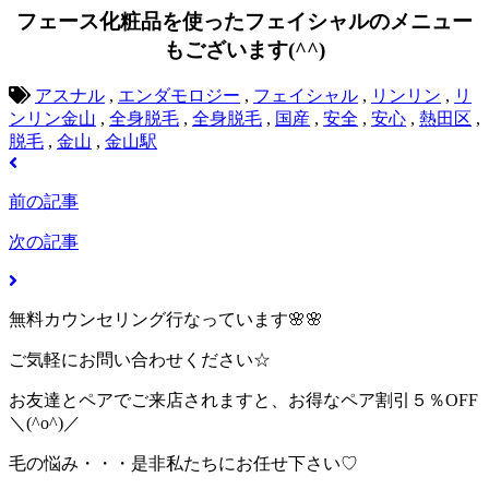
フェース化粧品を使ったフェイシャルのメニュー
もございます(^^)
アスナル
,
エンダモロジー
,
フェイシャル
,
リンリン
,
リ
ンリン金山
,
全身脱毛
,
全身脱毛
,
国産
,
安全
,
安心
,
熱田区
,
脱毛
,
金山
,
金山駅
前の記事
次の記事
無料カウンセリング行なっています🌸🌸
ご気軽にお問い合わせください☆
お友達とペアでご来店されますと、お得なペア割引５％OFF
＼(^o^)／
毛の悩み・・・是非私たちにお任せ下さい♡