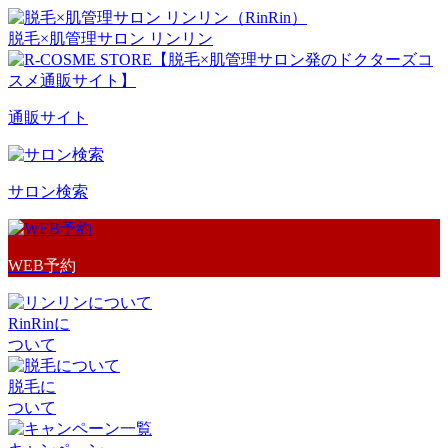
脱毛×肌管理サロン リンリン
通販サイト
サロン検索
WEB予約
RinRinに
ついて
脱毛に
ついて