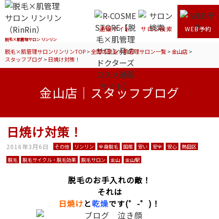
通販サイト
サロン検索
WEB予約
脱毛×肌管理サロン リンリン
脱毛×肌管理サロンリンリンTOP
>
全国の脱毛×肌管理サロン一覧
>
金山店
>
スタッフブログ
>
日焼け対策！
金山店｜スタッフブログ
日焼け対策！
2016年3月6日
その他
リンリン
全身脱毛
国産
安い
安全
安心
熱田区
脱毛
脱毛サイクル・脱毛効果
脱毛サロン
金山
金山駅
脱毛のお手入れの敵！
それは
日焼け
と
乾燥
です(゜-゜)！