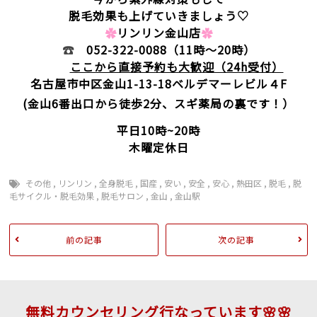
脱毛効果も上げていきましょう♡
✿
リンリン金山店
✿
☎
052-322-0088
（11時～20時）
ここから直接予約も大歓迎（24h受付）
名古屋市中区金山1-13-18
ベルデマーレビル４F
(金山6番出口から徒歩2分、スギ薬局の裏です！）
平日10時~20時
木曜定休日
その他
,
リンリン
,
全身脱毛
,
国産
,
安い
,
安全
,
安心
,
熱田区
,
脱毛
,
脱
毛サイクル・脱毛効果
,
脱毛サロン
,
金山
,
金山駅
前の記事
次の記事
無料カウンセリング行なっています🌸🌸