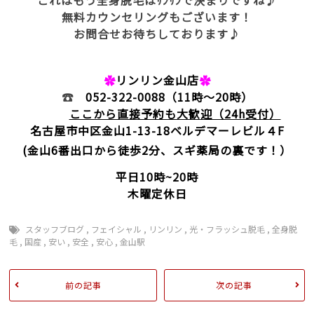
これはもう全身脱毛はﾘﾝﾘﾝで決まりですね♪
無料カウンセリングもございます！
お問合せお待ちしております♪
✿
リンリン金山店
✿
☎
052-322-0088
（11時～20時）
ここから直接予約も大歓迎（24h受付）
名古屋市中区金山1-13-18
ベルデマーレビル４F
(金山6番出口から徒歩2分、スギ薬局の裏です！）
平日10時~20時
木曜定休日
スタッフブログ
,
フェイシャル
,
リンリン
,
光・フラッシュ脱毛
,
全身脱
毛
,
国産
,
安い
,
安全
,
安心
,
金山駅
前の記事
次の記事