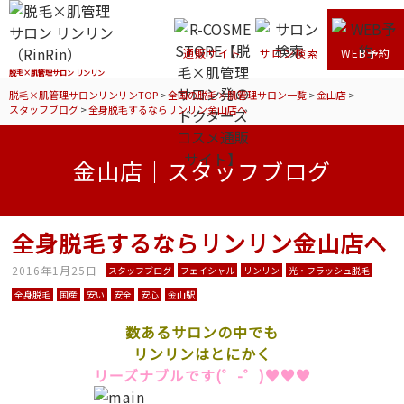
通販サイト
サロン検索
WEB予約
脱毛×肌管理サロン リンリン
脱毛×肌管理サロンリンリンTOP
>
全国の脱毛×肌管理サロン一覧
>
金山店
>
スタッフブログ
>
全身脱毛するならリンリン金山店へ
金山店｜スタッフブログ
全身脱毛するならリンリン金山店へ
2016年1月25日
スタッフブログ
フェイシャル
リンリン
光・フラッシュ脱毛
全身脱毛
国産
安い
安全
安心
金山駅
数あるサロンの中でも
リンリンはとにかく
リーズナブルです(゜-゜)♥♥♥