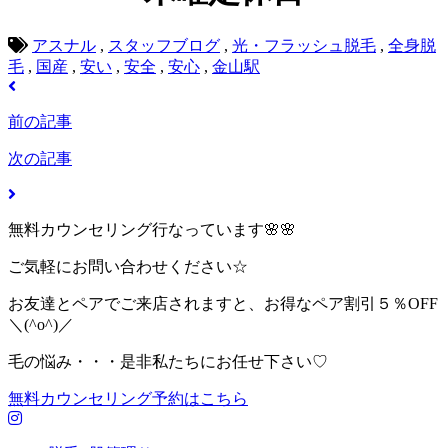
アスナル
,
スタッフブログ
,
光・フラッシュ脱毛
,
全身脱
毛
,
国産
,
安い
,
安全
,
安心
,
金山駅
前の記事
次の記事
無料カウンセリング行なっています🌸🌸
ご気軽にお問い合わせください☆
お友達とペアでご来店されますと、お得なペア割引５％OFF
＼(^o^)／
毛の悩み・・・是非私たちにお任せ下さい♡
無料カウンセリング予約はこちら