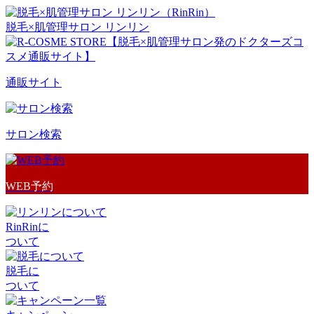
脱毛×肌管理サロン リンリン
通販サイト
サロン検索
WEB予約
RinRinに
ついて
脱毛に
ついて