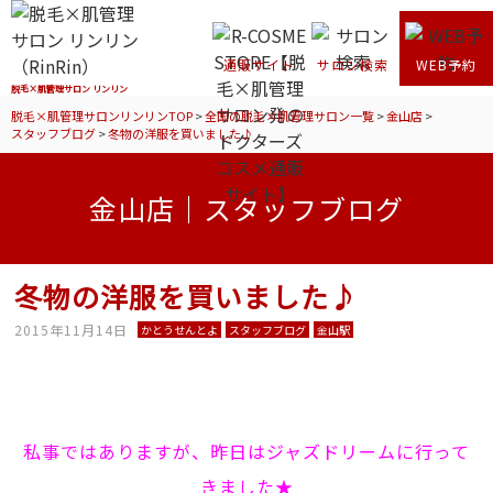
通販サイト
サロン検索
WEB予約
脱毛×肌管理サロン リンリン
脱毛×肌管理サロンリンリンTOP
>
全国の脱毛×肌管理サロン一覧
>
金山店
>
スタッフブログ
>
冬物の洋服を買いました♪
金山店｜スタッフブログ
冬物の洋服を買いました♪
2015年11月14日
かとうせんとよ
スタッフブログ
金山駅
私事ではありますが、昨日はジャズドリームに行って
きました★