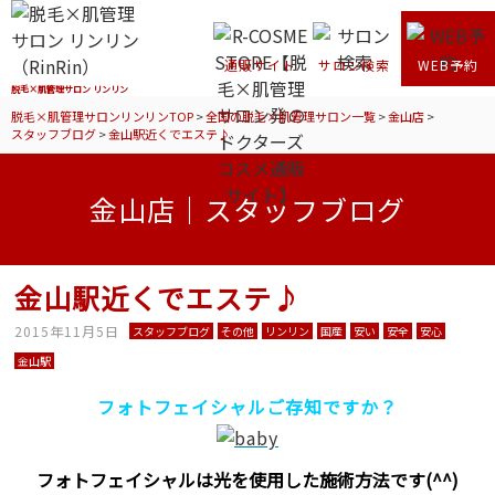
通販サイト
サロン検索
WEB予約
脱毛×肌管理サロン リンリン
脱毛×肌管理サロンリンリンTOP
>
全国の脱毛×肌管理サロン一覧
>
金山店
>
スタッフブログ
>
金山駅近くでエステ♪
金山店｜スタッフブログ
金山駅近くでエステ♪
2015年11月5日
スタッフブログ
その他
リンリン
国産
安い
安全
安心
金山駅
フォトフェイシャルご存知ですか？
フォトフェイシャルは光を使用した施術方法です(^^)