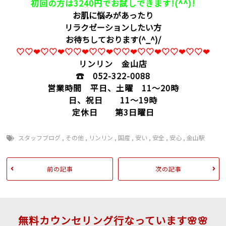
初回の方は3240円でお試しできます!(^^)!
お肌に悩みがあったり
リラクゼーションしたい方
お待ちしております(^_^)/
♡♡❤♡♡❤♡♡❤♡♡❤♡♡❤♡♡❤♡♡❤♡♡❤
リンリン 金山店
☎ 052-322-0088
営業時間 平日、土曜 11～20時
日、祝日 11～19時
定休日 第3日曜日
スタッフブログ
,
その他
,
リンリン
,
国産
,
安い
,
安全
,
安心
,
金山駅
前の記事
次の記事
無料カウンセリング行なっています🌸🌸