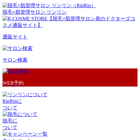
脱毛×肌管理サロン リンリン
通販サイト
サロン検索
WEB予約
RinRinに
ついて
脱毛に
ついて