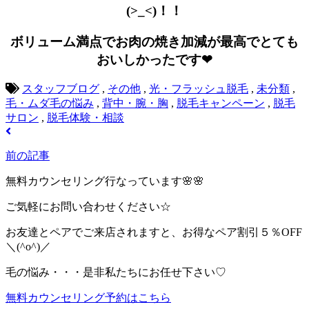
(>_<)！！
ボリューム満点でお肉の焼き加減が最高でとても
おいしかったです❤
スタッフブログ
,
その他
,
光・フラッシュ脱毛
,
未分類
,
毛・ムダ毛の悩み
,
背中・腕・胸
,
脱毛キャンペーン
,
脱毛
サロン
,
脱毛体験・相談
前の記事
無料カウンセリング行なっています🌸🌸
ご気軽にお問い合わせください☆
お友達とペアでご来店されますと、お得なペア割引５％OFF
＼(^o^)／
毛の悩み・・・是非私たちにお任せ下さい♡
無料カウンセリング予約はこちら