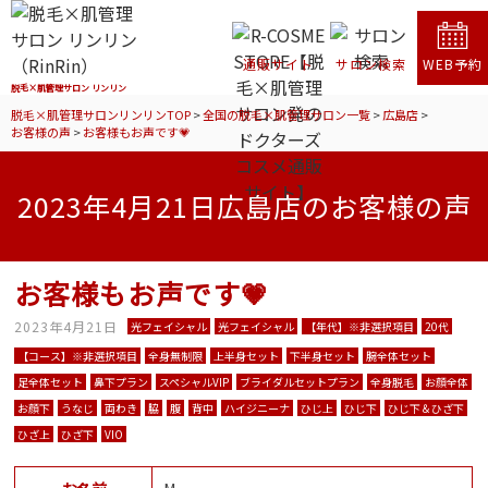
通販サイト
サロン検索
WEB予約
脱毛×肌管理サロン リンリン
脱毛×肌管理サロンリンリンTOP
>
全国の脱毛×肌管理サロン一覧
>
広島店
>
お客様の声
>
お客様もお声です💗
2023年4月21日広島店のお客様の声
お客様もお声です💗
2023年4月21日
光フェイシャル
光フェイシャル
【年代】※非選択項目
20代
【コース】※非選択項目
全身無制限
上半身セット
下半身セット
腕全体セット
足全体セット
鼻下プラン
スペシャルVIP
ブライダルセットプラン
全身脱毛
お顔全体
お顔下
うなじ
両わき
脇
腹
背中
ハイジニーナ
ひじ上
ひじ下
ひじ下＆ひざ下
ひざ上
ひざ下
VIO