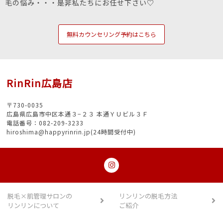
毛の悩み・・・是非私たちにお任せ下さい♡
無料カウンセリング予約はこちら
RinRin広島店
〒730-0035
広島県広島市中区本通３−２３ 本通ＹＵビル３Ｆ
電話番号：082-209-3233
hiroshima@happyrinrin.jp(24時間受付中)
脱毛×肌管理サロンの
リンリンの脱毛方法
リンリンについて
ご紹介