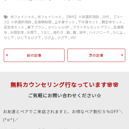
光フェイシャル
,
光フェイシャル
,
【年代】※非選択項目
,
20代
,
【コー
ス】※非選択項目
,
全身無制限
,
上半身セット
,
下半身セット
,
腕全体セット
,
足全体セット
,
鼻下プラン
,
スペシャルVIP
,
ブライダルセットプラン
,
全身脱
毛
,
お顔全体
,
お顔下
,
うなじ
,
両わき
,
脇
,
腹
,
背中
,
ハイジニーナ
,
ひじ上
,
ひじ下
,
ひじ下＆ひざ下
,
ひざ上
,
ひざ下
,
VIO
前の記事
次の記事
無料カウンセリング行なっています🌸🌸
ご気軽にお問い合わせください☆
お友達とペアでご来店されますと、お得なペア割引５％OFF＼
(^o^)／