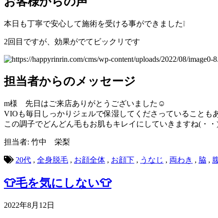
お客様からの声
本日も丁寧で安心して施術を受ける事ができました❕
2回目ですが、効果がでてビックリです
担当者からのメッセージ
m様 先日はご来店ありがとうございました☺
VIOも毎日しっかりジェルで保湿してくださっていることも
この調子でどんどん毛もお肌もキレイにしていきますね(・・)
担当者: 竹中 栄梨
20代
,
全身脱毛
,
お顔全体
,
お顔下
,
うなじ
,
両わき
,
脇
,
👕毛を気にしない👕
2022年8月12日