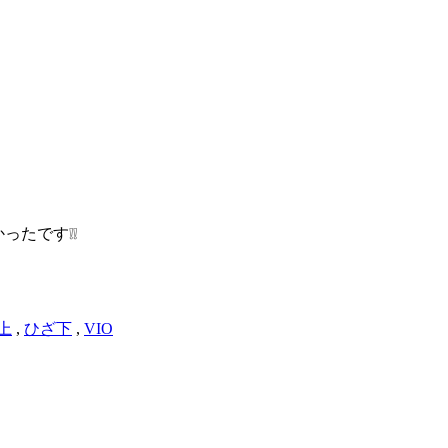
ったです❕❕
上
,
ひざ下
,
VIO