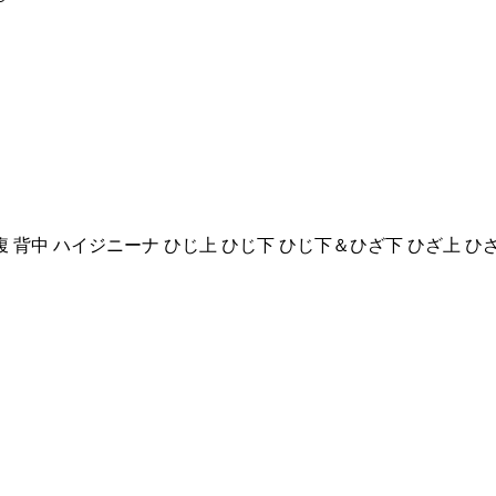
腹
背中
ハイジニーナ
ひじ上
ひじ下
ひじ下＆ひざ下
ひざ上
ひ