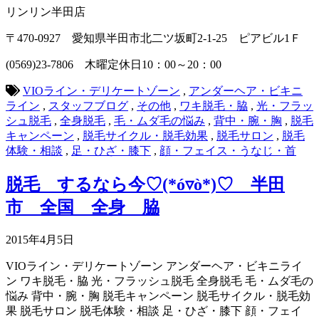
リンリン半田店
〒470-0927 愛知県半田市北二ツ坂町2-1-25 ピアビル1Ｆ
(0569)23-7806 木曜定休日10：00～20：00
VIOライン・デリケートゾーン
,
アンダーヘア・ビキニ
ライン
,
スタッフブログ
,
その他
,
ワキ脱毛・脇
,
光・フラッ
シュ脱毛
,
全身脱毛
,
毛・ムダ毛の悩み
,
背中・腕・胸
,
脱毛
キャンペーン
,
脱毛サイクル・脱毛効果
,
脱毛サロン
,
脱毛
体験・相談
,
足・ひざ・膝下
,
顔・フェイス・うなじ・首
脱毛 するなら今♡(*ó▿ò*)♡ 半田
市 全国 全身 脇
2015年4月5日
VIOライン・デリケートゾーン
アンダーヘア・ビキニライ
ン
ワキ脱毛・脇
光・フラッシュ脱毛
全身脱毛
毛・ムダ毛の
悩み
背中・腕・胸
脱毛キャンペーン
脱毛サイクル・脱毛効
果
脱毛サロン
脱毛体験・相談
足・ひざ・膝下
顔・フェイ