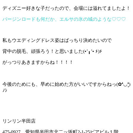
ディズニー好きな子だったので、会場には溢れてましたよ！
バージンロードも何だか、エルサの氷の城のような♡♡♡
私もウエディングドレス姿はばっちり決めたいので
背中の脱毛、頑張ろう！と思いました(•’╻’• ۶)۶
がっつりあきますからね！！！！
今後のためにも、早めに始めた方がいいですからねっ(✿❛◡❛ฺฺ)
ﾉｼ
リンリン半田店
475-0927 愛知県半田市北二ッ坂町2-1-25ピアビル１階