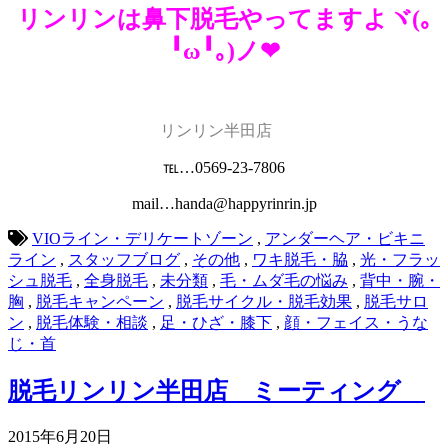
リンリンは鼻下脱毛やってますよヾ(｡
╹ω╹｡)ノ❤
リンリン半田店
℡…0569-23-7806
mail…handa@happyrinrin.jp
VIOライン・デリケートゾーン
,
アンダーヘア・ビキニ
ライン
,
スタッフブログ
,
その他
,
ワキ脱毛・脇
,
光・フラッ
シュ脱毛
,
全身脱毛
,
未分類
,
毛・ムダ毛の悩み
,
背中・腕・
胸
,
脱毛キャンペーン
,
脱毛サイクル・脱毛効果
,
脱毛サロ
ン
,
脱毛体験・相談
,
足・ひざ・膝下
,
顔・フェイス・うな
じ・首
脱毛リンリン半田店 ミーティング
2015年6月20日