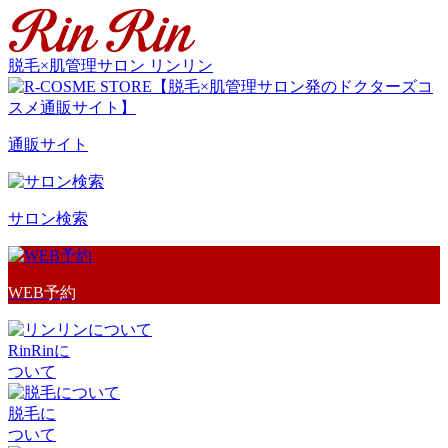
脱毛×肌管理サロン リンリン
通販サイト
サロン検索
WEB予約
RinRinに
ついて
脱毛に
ついて