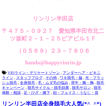
リンリン半田店
〒４７５－０９２７ 愛知県半田市北二
ツ坂町２－１－２５ピアビル１Ｆ
（０５６９）２３－７８０６
handa@happyrinrin.jp
VIOライン・デリケートゾーン
,
アンダーヘア・ビキニ
ライン
,
スタッフブログ
,
その他
,
ワキ脱毛・脇
,
光・フラッ
シュ脱毛
,
全身脱毛
,
毛・ムダ毛の悩み
,
背中・腕・胸
,
脱毛
キャンペーン
,
脱毛サイクル・脱毛効果
,
脱毛サロン
,
脱毛
体験・相談
,
足・ひざ・膝下
,
顔・フェイス・うなじ・首
リンリン半田店全身脱毛大人気(*^_^*)