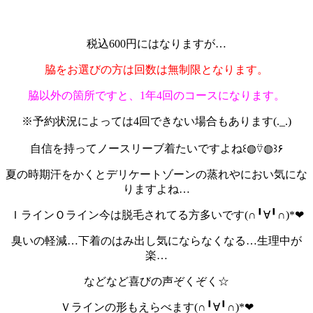
税込600円にはなりますが…
脇をお選びの方は回数は無制限となります。
脇以外の箇所ですと、1年4回のコースになります。
※予約状況によっては4回できない場合もあります(._.)
自信を持ってノースリーブ着たいですよね꒰◍⍢◍꒱۶
夏の時期汗をかくとデリケートゾーンの蒸れやにおい気にな
りますよね…
ＩラインＯライン今は脱毛されてる方多いです(∩╹∀╹∩)*❤
臭いの軽減…下着のはみ出し気にならなくなる…生理中が
楽…
などなど喜びの声ぞくぞく☆
Ｖラインの形もえらべます(∩╹∀╹∩)*❤