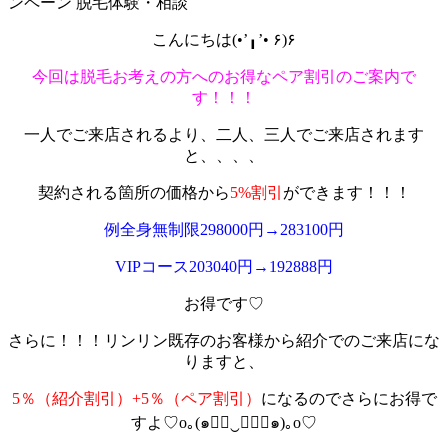
ンペーン
脱毛体験・相談
こんにちは(•’╻’• ۶)۶
今回は脱毛お考えの方へのお得なペア割引のご案内で
す！！！
一人でご来店されるより、二人、三人でご来店されます
と、、、、
契約される箇所の価格から
5%割引
が
できます
！！！
例全身無制限298000円→283100円
VIPコース203040円→192888円
お得です♡
さらに！！！リンリン既存のお客様から紹介でのご来店にな
りますと、
5％（紹介割引）+5％（ペア割引）
になるのでさらにお得で
すよ♡o｡(๑◕ฺ‿ฺ◕ฺ๑)｡o♡