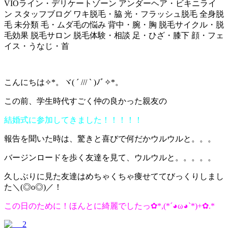
VIOライン・デリケートゾーン
アンダーヘア・ビキニライ
ン
スタッフブログ
ワキ脱毛・脇
光・フラッシュ脱毛
全身脱
毛
未分類
毛・ムダ毛の悩み
背中・腕・胸
脱毛サイクル・脱
毛効果
脱毛サロン
脱毛体験・相談
足・ひざ・膝下
顔・フェ
イス・うなじ・首
こんにちは✧*。ヾ( ´ /// ` )ﾉﾞ✧*。
この前、学生時代すごく仲の良かった親友の
結婚式に参加してきました！！！！！
報告を聞いた時は、驚きと喜びで何だかウルウルと。。。
バージンロードを歩く友達を見て、ウルウルと。。。。。
久しぶりに見た友達はめちゃくちゃ痩せててびっくりしまし
た＼(◎o◎)／！
この日のために！ほんとに綺麗でしたっ✿*,(*´◕ω◕`*)+✿.*