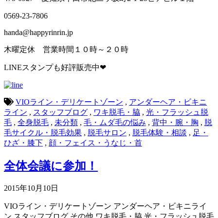
0569-23-7806
handa@happyrinrin.jp
木曜定休 営業時間１０時～２０時
LINEスタンプも好評販売中❤
VIOライン・デリケートゾーン
,
アンダーヘア・ビキニ
ライン
,
スタッフブログ
,
ワキ脱毛・脇
,
光・フラッシュ脱
毛
,
全身脱毛
,
未分類
,
毛・ムダ毛の悩み
,
背中・腕・胸
,
脱
毛サイクル・脱毛効果
,
脱毛サロン
,
脱毛体験・相談
,
足・
ひざ・膝下
,
顔・フェイス・うなじ・首
全体会議に参加！
2015年10月10日
VIOライン・デリケートゾーン
アンダーヘア・ビキニライ
ン
スタッフブログ
その他
ワキ脱毛・脇
光・フラッシュ脱毛