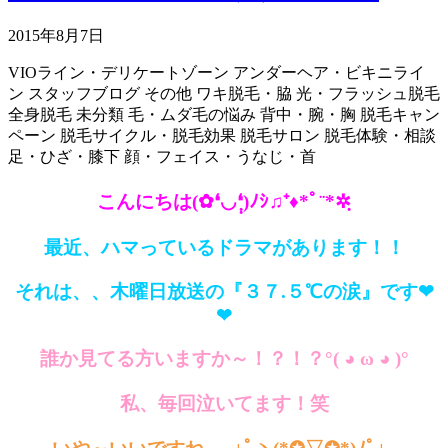
2015年8月7日
VIOライン・デリケートゾーン
アンダーヘア・ビキニライ
ン
スタッフブログ
その他
ワキ脱毛・脇
光・フラッシュ脱毛
全身脱毛
未分類
毛・ムダ毛の悩み
背中・腕・胸
脱毛キャン
ペーン
脱毛サイクル・脱毛効果
脱毛サロン
脱毛体験・相談
足・ひざ・膝下
顔・フェイス・うなじ・首
こんにちは(✿❛◡❛ฺฺ)ﾉｼ♫⁺♦*ﾟ¨*✲ฺ
最近、ハマっているドラマがあります！！
それは、、木曜日放送の『３７.５℃の涙』です❤
❤
誰か見てる方いますか～！？！？°( ◕ ω ◕ )°
私、毎回泣いてます！笑