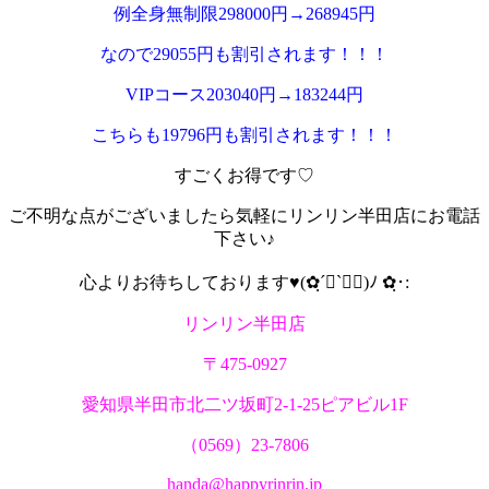
例全身無制限298000円→268945円
なので29055円も割引されます！！！
VIPコース203040円→183244円
こちらも19796円も割引されます！！！
すごくお得です♡
ご不明な点がございましたら気軽にリンリン半田店にお電話
下さい♪
心よりお待ちしております♥(✿ฺ´∀`✿ฺ)ﾉ ✿ฺ･:
リンリン半田店
〒475-0927
愛知県半田市北二ツ坂町2-1-25ピアビル1F
（0569）23-7806
handa@happyrinrin.jp