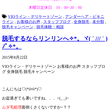
木曜日定休日 10：00~20：00
VIOライン・デリケートゾーン
,
アンダーヘア・ビキニ
ライン
,
お客様のお声
,
スタッフブログ
,
全身脱毛
,
未分類
,
脱毛キャンペーン
,
脱毛体験・相談
脱毛するならリンリンへ✧*。ヾ( ´ /// ` )
ﾉﾞ✧*。
2015年8月22日
VIOライン・デリケートゾーン
お客様のお声
スタッフブロ
グ
全身脱毛
脱毛キャンペーン
こんにちは♡(*ó▿ò*)♡
お盆過ぎても暑いですね、、、<(_ _)>
ムダ毛処理
面倒くさくないですか~？？