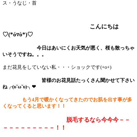
ス・うなじ・首
こんにちは
♡(*ó▿ò*)♡
今日はあいにくお天気が悪く、桜も散っちゃ
いそうですね。。。
まだ花見をしていない私・・・ショックです(+o+)
皆様のお花見話たっくさん聞かせて下さい
ね╭(υˇωˇυ)╮❤
もう4月で暖かくなってきたのでお肌を出す事が多
くなってくると思います！！
脱毛するなら今今今－－
－－－－－－－－－！！