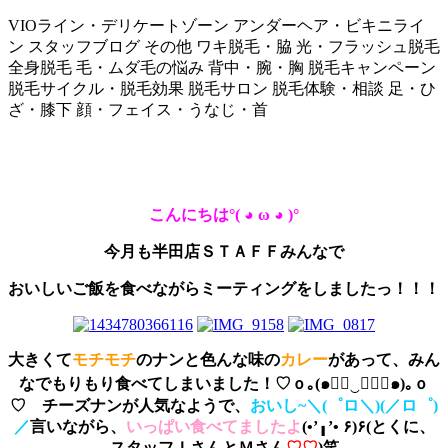
VIOライン・デリケートゾーン
アンダーヘア・ビキニライ
ン
スタッフブログ
その他
ワキ脱毛・脇
光・フラッシュ脱毛
全身脱毛
毛・ムダ毛の悩み
背中・腕・胸
脱毛キャンペーン
脱毛サイクル・脱毛効果
脱毛サロン
脱毛体験・相談
足・ひ
ざ・膝下
顔・フェイス・うなじ・首
こんにちは°( ◕ ω ◕ )°
今月も半田店ＳＴＡＦＦみんなで
おいしいご飯を食べながらミーティングをしましたっ！！！
大きくて
モチモチ
のナンと色んな味の
カレー
があって、みん
なでもりもり食べてしまいました！♡ｏ｡(๑◕ฺ‿ฺ◕ฺ๑)｡ｏ
♡ チーズナンが人気なようで、
おいし~＼(゜ロ＼)(／ロ゜)
／
言いながら、
いっぱい食べてましたよ
(•’╻’• ۶)۶(とくに、
スタッフＩさんとＭさん
♡♡
)笑