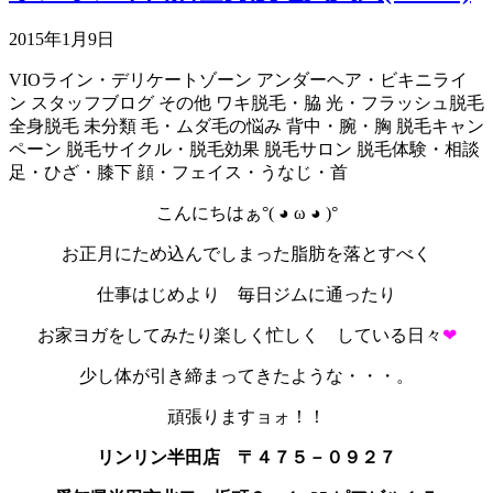
2015年1月9日
VIOライン・デリケートゾーン
アンダーヘア・ビキニライ
ン
スタッフブログ
その他
ワキ脱毛・脇
光・フラッシュ脱毛
全身脱毛
未分類
毛・ムダ毛の悩み
背中・腕・胸
脱毛キャン
ペーン
脱毛サイクル・脱毛効果
脱毛サロン
脱毛体験・相談
足・ひざ・膝下
顔・フェイス・うなじ・首
こんにちはぁ°( ◕ ω ◕ )°
お正月にため込んでしまった脂肪を落とすべく
仕事はじめより 毎日ジムに通ったり
お家ヨガをしてみたり楽しく忙しく している日々
❤
少し体が引き締まってきたような・・・。
頑張りますョォ！！
リンリン半田店 〒４７５－０９２７