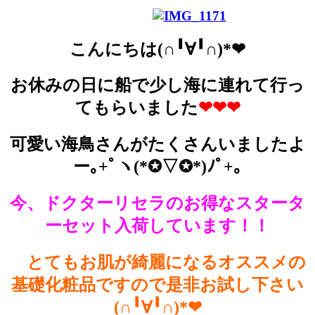
こんにちは(∩╹∀╹∩)*❤
お休みの日に船で少し海に連れて行っ
てもらいました
❤❤❤
可愛い海鳥さんがたくさんいましたよ
ー｡+ﾟヽ(*✪▽✪*)ﾉﾟ+｡
今、ドクターリセラのお得なスタータ
ーセット入荷しています！！
とてもお肌が綺麗になるオススメの
基礎化粧品ですので是非お試し下さい
(∩╹∀╹∩)*❤