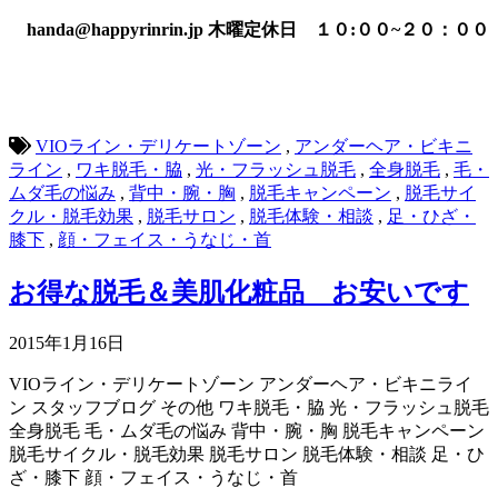
handa@happyrinrin.jp 木曜定休日 １０:００~２０：００
VIOライン・デリケートゾーン
,
アンダーヘア・ビキニ
ライン
,
ワキ脱毛・脇
,
光・フラッシュ脱毛
,
全身脱毛
,
毛・
ムダ毛の悩み
,
背中・腕・胸
,
脱毛キャンペーン
,
脱毛サイ
クル・脱毛効果
,
脱毛サロン
,
脱毛体験・相談
,
足・ひざ・
膝下
,
顔・フェイス・うなじ・首
お得な脱毛＆美肌化粧品 お安いです
2015年1月16日
VIOライン・デリケートゾーン
アンダーヘア・ビキニライ
ン
スタッフブログ
その他
ワキ脱毛・脇
光・フラッシュ脱毛
全身脱毛
毛・ムダ毛の悩み
背中・腕・胸
脱毛キャンペーン
脱毛サイクル・脱毛効果
脱毛サロン
脱毛体験・相談
足・ひ
ざ・膝下
顔・フェイス・うなじ・首