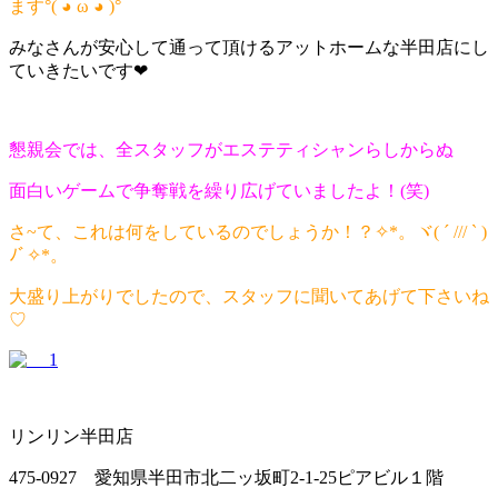
ます°( ◕ ω ◕ )°
みなさんが安心して通って頂けるアットホームな半田店にし
ていきたいです❤
懇親会では、全スタッフがエステティシャンらしからぬ
面白いゲームで争奪戦を繰り広げていましたよ！(笑)
さ~て、これは何をしているのでしょうか！？✧*。ヾ( ´ /// ` )
ﾉﾞ✧*。
大盛り上がりでしたので、スタッフに聞いてあげて下さいね
♡
リンリン半田店
475-0927 愛知県半田市北二ッ坂町2-1-25ピアビル１階