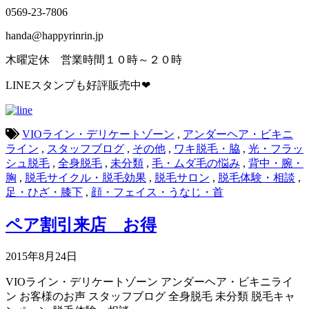
0569-23-7806
handa@happyrinrin.jp
木曜定休 営業時間１０時～２０時
LINEスタンプも好評販売中❤
VIOライン・デリケートゾーン
,
アンダーヘア・ビキニ
ライン
,
スタッフブログ
,
その他
,
ワキ脱毛・脇
,
光・フラッ
シュ脱毛
,
全身脱毛
,
未分類
,
毛・ムダ毛の悩み
,
背中・腕・
胸
,
脱毛サイクル・脱毛効果
,
脱毛サロン
,
脱毛体験・相談
,
足・ひざ・膝下
,
顔・フェイス・うなじ・首
ペア割引来店 お得
2015年8月24日
VIOライン・デリケートゾーン
アンダーヘア・ビキニライ
ン
お客様のお声
スタッフブログ
全身脱毛
未分類
脱毛キャ