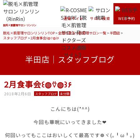
通販サイト
サロン検索
WEB予約
脱毛×肌管理サロン リンリン
脱毛×肌管理サロンリンリンTOP
>
全国の脱毛×肌管理サロン一覧
>
半田店
>
スタッフブログ
>
2月食事会꒰◍⍢◍꒱۶
半田店｜スタッフブログ
2月食事会꒰◍⍢◍꒱۶
2018年2月6日
スタッフブログ
未分類
こんにちは(*^^)
今回も華晄にいってきました❤
何回いってもここはおいしくて最高です☸ヾ(｡╹ω╹｡)