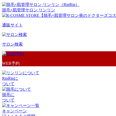
脱毛×肌管理サロン リンリン
通販サイト
サロン検索
WEB予約
RinRinに
ついて
脱毛に
ついて
キャンペーン