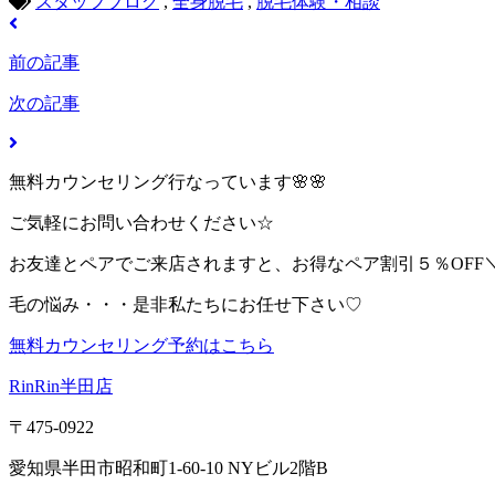
スタッフブログ
,
全身脱毛
,
脱毛体験・相談
前の記事
次の記事
無料カウンセリング行なっています🌸🌸
ご気軽にお問い合わせください☆
お友達とペアでご来店されますと、お得なペア割引５％OFF＼(^
毛の悩み・・・是非私たちにお任せ下さい♡
無料カウンセリング予約はこちら
RinRin半田店
〒475-0922
愛知県半田市昭和町1-60-10 NYビル2階B