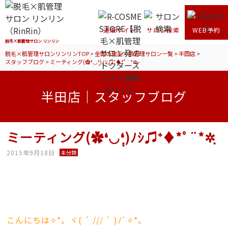
通販サイト
サロン検索
WEB予約
脱毛×肌管理サロン リンリン
脱毛×肌管理サロンリンリンTOP
>
全国の脱毛×肌管理サロン一覧
>
半田店
>
スタッフブログ
>
ミーティング(✿❛◡❛ฺฺ)ﾉｼ♫⁺♦*ﾟ¨*✲ฺ
半田店｜スタッフブログ
ミーティング(✿❛◡❛ฺฺ)ﾉｼ♫⁺♦*ﾟ¨*✲ฺ
2015年9月18日
未分類
こんにちは✧*。ヾ( ´ /// ` )ﾉﾞ✧*。