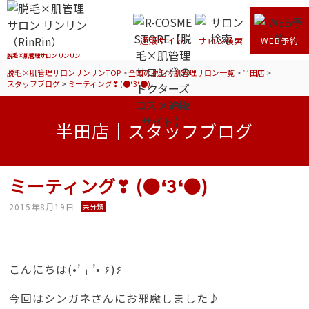
通販サイト
サロン検索
WEB予約
脱毛×肌管理サロン リンリン
脱毛×肌管理サロンリンリンTOP
>
全国の脱毛×肌管理サロン一覧
>
半田店
>
スタッフブログ
>
ミーティング❣ (●❛3❛●)
半田店｜スタッフブログ
ミーティング❣ (●❛3❛●)
2015年8月19日
未分類
こんにちは(•’╻’• ۶)۶
今回はシンガネさんにお邪魔しました♪