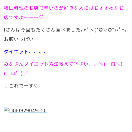
韓国料理のお店で辛いのが好きな人にはおすすめなお
店ですよーーー♡
Iさんは今回もたくさん食べました｡+ﾟヽ(*✪▽✪*)ﾉﾟ+｡
お腹いっぱい
ダイエット、、、、
みなさんダイエット方法教えて下さい、、＼(゜ロ＼)
(／ロ゜)／
↓これでーす♡