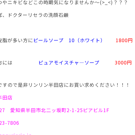
つやニキビなどこの時期気になりませんか～(>_<)？？？
ば、ドクターリセラの洗顔石鹸
皮脂が多い方に
ピールソープ 10（ホワイト）
1800円
！
肌の方には
ピュアモイスチャ―ソープ
3000円
！
ですので是非リンリン半田店にお買い求めください！！！
半田店
0927 愛知県半田市北二ッ坂町2-1-25ピアビル1F
3-7806