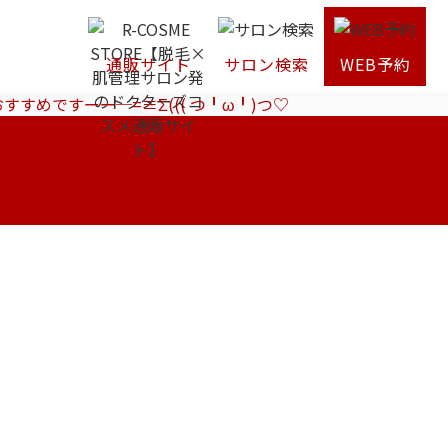
通販サイト
サロン検索
WEB予約
すめですーー─=≡Σ((( つ╹ω╹)つ♡