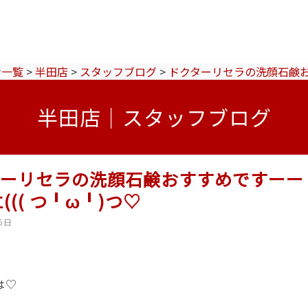
ン一覧
>
半田店
>
スタッフブログ
>
ドクターリセラの洗顔石鹸おす
半田店｜スタッフブログ
ターリセラの洗顔石鹸おすすめですーー
((( つ╹ω╹)つ♡
6日
は♡