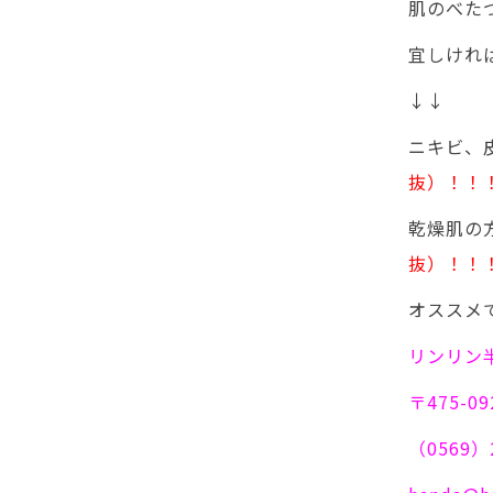
肌のべた
宜しけれ
↓↓
ニキビ、
抜）！！
乾燥
抜）！！
オススメ
リンリン
〒475-
（0569）2