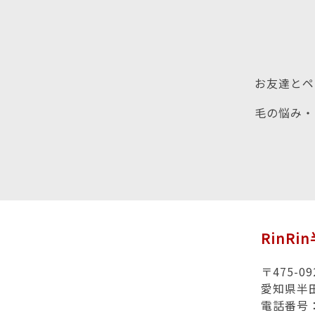
お友達とペ
毛の悩み・
RinRi
〒475-09
愛知県半田
電話番号：0