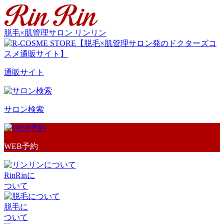
脱毛×肌管理サロン リンリン
通販サイト
サロン検索
WEB予約
RinRinに
ついて
脱毛に
ついて