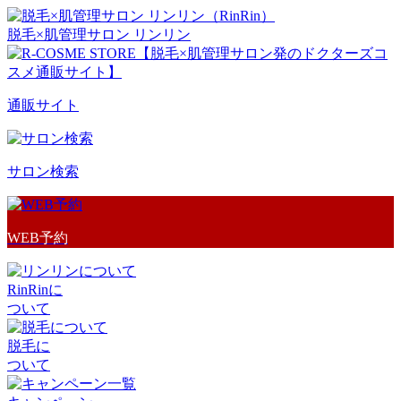
脱毛×肌管理サロン リンリン
通販サイト
サロン検索
WEB予約
RinRinに
ついて
脱毛に
ついて