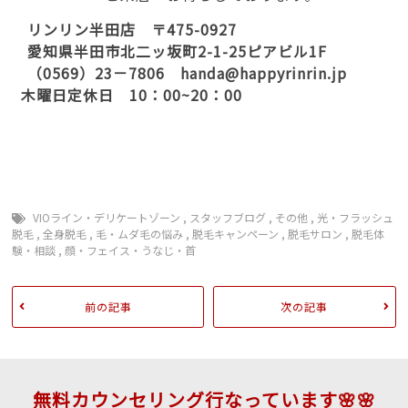
リンリン半田店 〒475-0927
愛知県半田市北二ッ坂町2-1-25ピアビル1F
（0569）23－7806 handa@happyrinrin.jp
木曜日定休日 10：00~20：00
VIOライン・デリケートゾーン
,
スタッフブログ
,
その他
,
光・フラッシュ
脱毛
,
全身脱毛
,
毛・ムダ毛の悩み
,
脱毛キャンペーン
,
脱毛サロン
,
脱毛体
験・相談
,
顔・フェイス・うなじ・首
前の記事
次の記事
無料カウンセリング行なっています🌸🌸