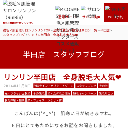
通販サイト
サロン検索
WEB予約
脱毛×肌管理サロン リンリン
脱毛×肌管理サロンリンリンTOP
>
全国の脱毛×肌管理サロン一覧
>
半田店
>
スタッフブログ
>
リンリン半田店 全身脱毛大人気❤
半田店｜スタッフブログ
リンリン半田店 全身脱毛大人気❤
2014年11月8日
VIOライン・デリケートゾーン
スタッフブログ
その他
光・フラッシュ脱毛
全身脱毛
毛・ムダ毛の悩み
脱毛キャンペーン
脱毛サロン
脱毛体験・相談
顔・フェイス・うなじ・首
こんばんは(*^_^*) 肌寒い日が続きますね。
６日にとてもためになるお話をお聞きしました。