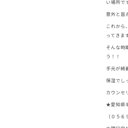
い場所で
意外と盲
これから
ってきま
そんな時
う！！
手元が綺
保湿でし
カウンセ
★愛知県
（０５６９）