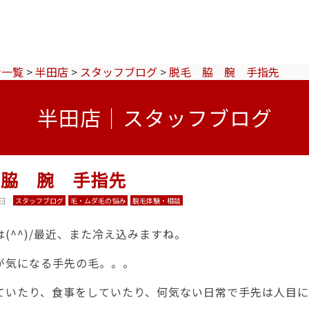
ン一覧
>
半田店
>
スタッフブログ
>
脱毛 脇 腕 手指先
半田店｜スタッフブログ
 脇 腕 手指先
7日
スタッフブログ
毛・ムダ毛の悩み
脱毛体験・相談
(^^)/最近、また冷え込みますね。
が気になる手先の毛。。。
ていたり、食事をしていたり、何気ない日常で手先は人目