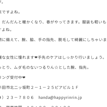
す。
点ですよね。
、だんだんと暖かくなり、春がやってきます。服装も軽いも
すよね。
期に備えて、腕、脇、手の指先、脱毛して綺麗にしちゃい
麗な女性に憧れます❤手先のケアはしっかり行いましょう。
っとり、ムダ毛のないつるりん☆とした腕、指先。
リング受付中❤
半田市北二ッ坂町２－１－２５ピアビル１Ｆ
２３－７８０６ handa@happyrinrin.jp