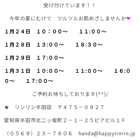
受け付けています！！
今年の夏にむけて ツルツルお肌めざしませんか
❤
１月２４日 １０：００～ １１:００～
１月２８日 １３:００～ １８:３０～
１月２９日 １７:００～
１月３１日 １０:００～ １１:００～ １６:０
０～ １７:００～
ご予約お待ちしております(^^)/
★ リンリン半田店 〒４７５－０９２７
愛知県半田市北二ッ坂町２－１－２５ピアビル１Ｆ
（０５６９）２３－７８０６ handa@happyrinrin.jp