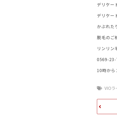
デリケー
デリケー
かぶれた
脱毛のご
リンリン半
0569-23-
10時か
VIO