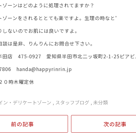
トゾーンはどのように処理されてますか？
トゾーンをされるととても楽ですよ。生理の時なと゜
りしないのでお肌には良いですよ。
相談は是非、りんりんにお問合せ下さい。
田店 475-0927 愛知県半田市北二ッ坂町2-1-25ピア
7806 handa@happyrinrin.jp
ら２０時木曜定休
ライン・デリケートゾーン
,
スタッフブログ
,
未分類
前の記事
次の記事