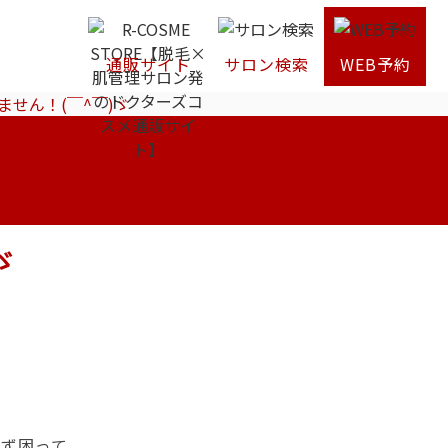
通販サイト
サロン検索
WEB予約
ません！(￣^￣)ゞ
ゞ
らず困って