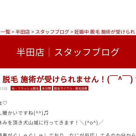
ン一覧
>
半田店
>
スタッフブログ
>
妊娠中 脱毛 施術が受けられ
半田店｜スタッフブログ
 脱毛 施術が受けられません！(￣^￣)
23日
光・フラッシュ脱毛
未分類
脱毛サイクル・脱毛効果
は♡
暖かいですね(^^)♫
休みを頂き犬山城に行ってきます！＼(^o^)／
瀬鼻がぐしゅぐしゅしており、なにが反応してるのか分か