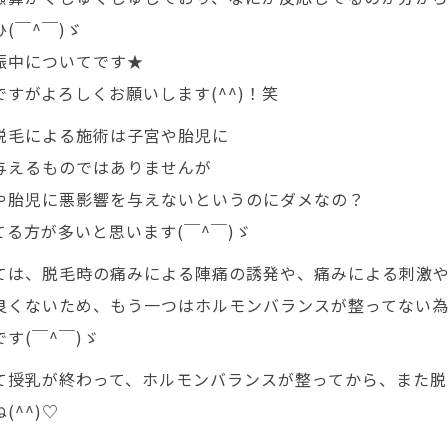
(￣^￣)ゞ
娠中についてです★
ですがよろしくお願いします(^^)！笑
脱毛による施術は子宮や胎児に
与えるものではありませんが
や胎児に悪影響を与えないというのにダメなの？
てる方が多いと思います(￣^￣)ゞ
ては、脱毛時の痛みによる陣痛の誘発や、痛みによる刺激
良くないため、もう一つはホルモンバランスが整ってない
す(￣^￣)ゞ
て授乳が終わって、ホルモンバランスが整ってから、また脱
(^^)♡