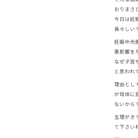
おりまさひ
今日は妊
長々しい
妊娠中光
悪影響を
なぜ子宮
と思われ
理由とし
が母体に
ないからで
生理がき
て下さいね