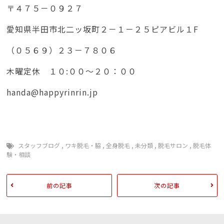
〒４７５－０９２７
愛知県半田市北二ッ坂町２－１－２５ピアビル１F
（０５６９）２３－７８０６
木曜定休 １０:００～２０：００
handa@happyrinrin.jp
スタッフブログ
,
ワキ脱毛・脇
,
全身脱毛
,
未分類
,
脱毛サロン
,
脱毛体
験・相談
前の記事
次の記事