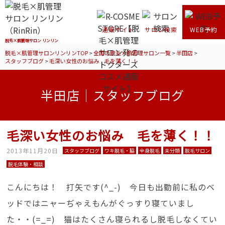
通販サイト
サロン検索
WEB予約
脱毛×肌管理サロン リンリン
脱毛×肌管理サロンリンリンTOP
>
全国の脱毛×肌管理サロン一覧
>
半田店
>
スタッフブログ
>
毛深い女性のお悩み 毛を薄く！！
半田店｜スタッフブログ
毛深い女性のお悩み 毛を薄く！！
2013年11月20日
スタッフブログ
ワキ脱毛・脇
全身脱毛
未分類
脱毛サロン
脱毛体験・相談
こんにちは！ 打矢です(^_-) 今日も出勤前に私のベ
ッドではニャーぢゃえもんがぐっすり寝ていまし
た・・(=_=) 猫はたくさん寝られるし脱毛しなくてい