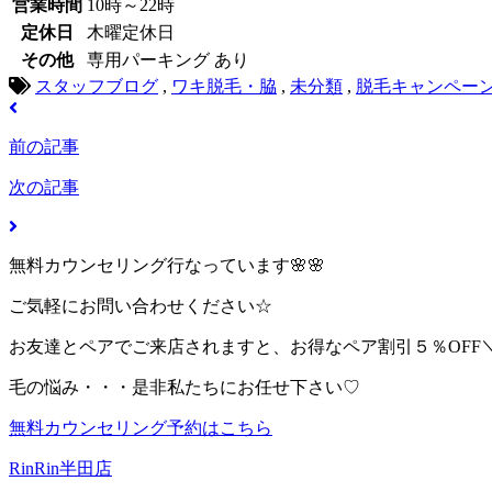
営業時間
10時～22時
定休日
木曜定休日
その他
専用パーキング あり
スタッフブログ
,
ワキ脱毛・脇
,
未分類
,
脱毛キャンペー
前の記事
次の記事
無料カウンセリング行なっています🌸🌸
ご気軽にお問い合わせください☆
お友達とペアでご来店されますと、お得なペア割引５％OFF＼(^
毛の悩み・・・是非私たちにお任せ下さい♡
無料カウンセリング予約はこちら
RinRin半田店