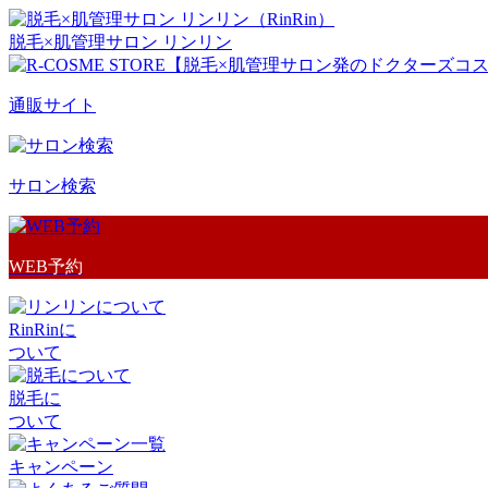
脱毛×肌管理サロン リンリン
通販サイト
サロン検索
WEB予約
RinRinに
ついて
脱毛に
ついて
キャンペーン