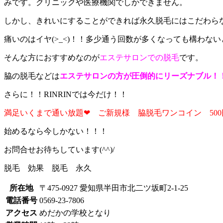
みです。クリニックや医療機関でしかできません。
しかし、きれいにすることができれば永久脱毛にはこだわら
痛いのはイヤ(>_<)！！多少通う回数が多くなっても構わな
そんな方におすすめなのが
エステサロンでの脱毛
です。
脇の脱毛などは
エステサロンの方が圧倒的にリーズナブル！
さらに！！RINRINでは今だけ！！
満足いくまで通い放題❤ ご新規様 脇脱毛ワンコイン 50
始めるなら今しかない！！！
お問合せお待ちしています(^^)/
脱毛 効果 脱毛 永久
所在地
〒475-0927 愛知県半田市北二ツ坂町2-1-25
電話番号
0569-23-7806
アクセス
めだかの学校となり