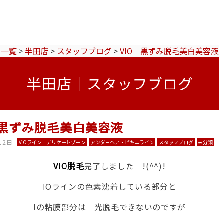
ン一覧
>
半田店
>
スタッフブログ
>
VIO 黒ずみ脱毛美白美容液
半田店｜スタッフブログ
 黒ずみ脱毛美白美容液
12日
VIOライン・デリケートゾーン
アンダーヘア・ビキニライン
スタッフブログ
未分類
VIO脱毛
完了しました !(^^)!
IOラインの色素沈着している部分と
Iの粘膜部分は 光脱毛できないのですが