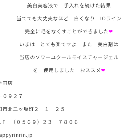
美白美容液で 手入れを続けた結果
当てても大丈夫なほど 白くなり IOライン
完全に毛をなくすことができました
❤
いまは とても楽ですよ また 美白剤は
当店のソワーユクールモイスチャージェル
を 使用しました おススメ
❤
半田店
－０９２７
田市北二ッ坂町２－１－２５
１F （０５６９）２３－７８０６
ppyrinrin.jp