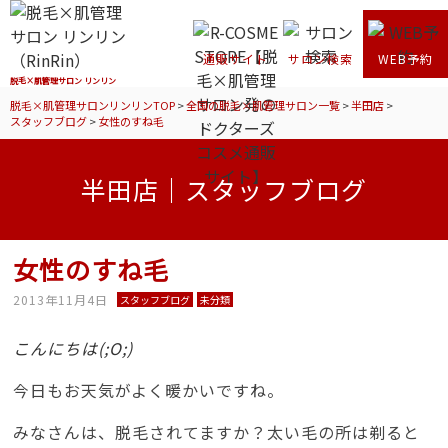
通販サイト
サロン検索
WEB予約
脱毛×肌管理サロン リンリン
脱毛×肌管理サロンリンリンTOP
>
全国の脱毛×肌管理サロン一覧
>
半田店
>
スタッフブログ
>
女性のすね毛
半田店｜スタッフブログ
女性のすね毛
2013年11月4日
スタッフブログ
未分類
こんにちは(;O;)
今日もお天気がよく暖かいですね。
みなさんは、脱毛されてますか？太い毛の所は剃ると