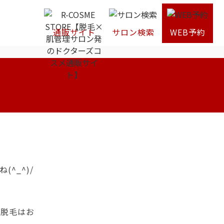
通販サイト
サロン検索
WEB予約
^_^)/
の脱毛はお