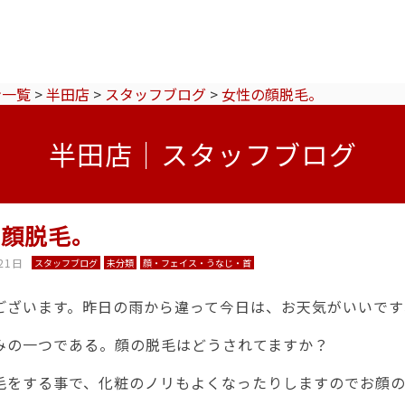
ン一覧
>
半田店
>
スタッフブログ
>
女性の顔脱毛。
半田店｜スタッフブログ
の顔脱毛。
21日
スタッフブログ
未分類
顔・フェイス・うなじ・首
ございます。昨日の雨から違って今日は、お天気がいいですね(
みの一つである。顔の脱毛はどうされてますか？
毛をする事で、化粧のノリもよくなったりしますのでお顔