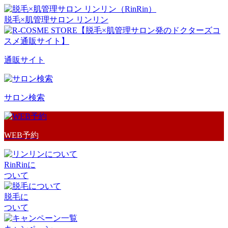
脱毛×肌管理サロン リンリン
通販サイト
サロン検索
WEB予約
RinRinに
ついて
脱毛に
ついて