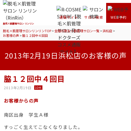
通販サイト
サロン検索
WEB予約
脱毛×肌管理サロン リンリン
脱毛×肌管理サロンリンリンTOP
>
全国の脱毛×肌管理サロン一覧
>
浜松店
>
お客様の声
>
脇１２回中４回目
2013年2月19日浜松店のお客様の声
脇１２回中４回目
2013年2月19日
10代
お客様からの声
南区出身 学生Ａ様
すっごく生えてこなくなりました。