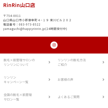
RinRin山口店
〒754-0011
山口県山口市小郡御幸町４−１９ 東川ビル２０２
電話番号：083-973-8522
yamaguchi@happyrinrin.jp(24時間受付中)
脱毛×肌管理サロンの
リンリンの脱毛方法
リンリンについて
ご紹介
リンリン
お客様の声
キャンペーン一覧
全国の脱毛×肌管理
よくあるご質問
サロン一覧