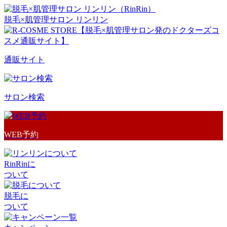
脱毛×肌管理サロン リンリン
通販サイト
サロン検索
WEB予約
RinRinに
ついて
脱毛に
ついて