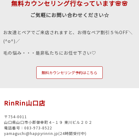
無料カウンセリング行なっています🌸🌸
ご気軽にお問い合わせください☆
お友達とペアでご来店されますと、お得なペア割引５％OFF＼
(^o^)／
毛の悩み・・・是非私たちにお任せ下さい♡
無料カウンセリング予約はこちら
RinRin山口店
〒754-0011
山口県山口市小郡御幸町４−１９ 東川ビル２０２
電話番号：083-973-8522
yamaguchi@happyrinrin.jp(24時間受付中)