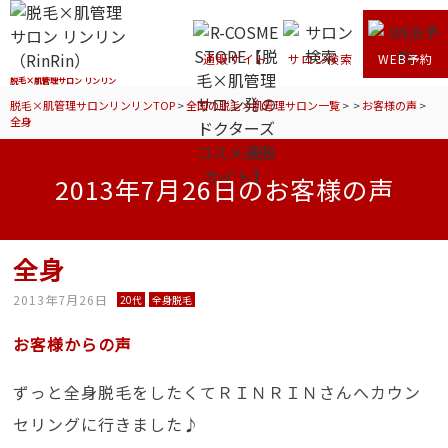
通販サイト
サロン検索
WEB予約
脱毛×肌管理サロン リンリン
脱毛×肌管理サロンリンリンTOP
>
全国の脱毛×肌管理サロン一覧
>
>
お客様の声
>
全身
2013年7月26日のお客様の声
全身
2013年7月26日
20代
全身脱毛
お客様からの声
ずっと全身脱毛をしたくてＲＩＮＲＩＮさんへカウン
セリングに行きました♪