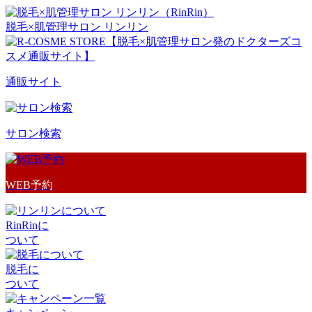
脱毛×肌管理サロン リンリン
通販サイト
サロン検索
WEB予約
RinRinに
ついて
脱毛に
ついて